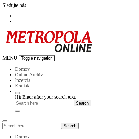
Skip
Sledujte nás
to
content
Metropola-
MENU
Toggle navigation
online
Domov
Online Archív
Inzercia
Kontakt
Hit Enter after your search text.
Search
Search
for:
Domov