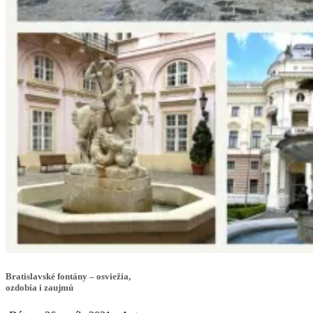
Bratislavské fontány – osviežia,
ozdobia i zaujmú