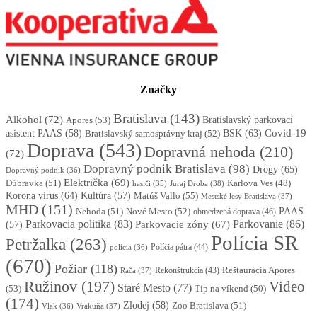
Značky
Bratislava
(143)
Alkohol
(72)
Apores
(53)
Bratislavský parkovací
BSK
(63)
Covid-19
asistent PAAS
(58)
Bratislavský samosprávny kraj
(52)
Doprava
(543)
Dopravná nehoda
(210)
(72)
Dopravný podnik Bratislava
(98)
Drogy
(65)
Dopravný podnik
(36)
Električka
(69)
Dúbravka
(51)
Karlova Ves
(48)
Juraj Droba
(38)
hasiči
(35)
Korona vírus
(64)
Kultúra
(57)
Matúš Vallo
(55)
Mestské lesy Bratislava
(37)
MHD
(151)
Nehoda
(51)
Nové Mesto
(52)
PAAS
obmedzená doprava
(46)
Parkovacia politika
(83)
Parkovanie
(86)
Parkovacie zóny
(67)
(57)
Polícia SR
Petržalka
(263)
Polícia pátra
(44)
polícia
(36)
(670)
Požiar
(118)
Reštaurácia Apores
Rekonštrukcia
(43)
Rača
(37)
Ružinov
(197)
Video
Staré Mesto
(77)
(53)
Tip na víkend
(50)
(174)
Zlodej
(58)
Zoo Bratislava
(51)
Vlak
(36)
Vrakuňa
(37)