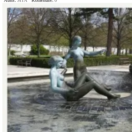
Autor:
SITA
Komentáre:
0