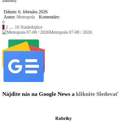
autobusy
Dátum: 6. februára 2026
Autor:
Metropola
Komentáre:
0
Stránkovanie
1
2
…
10
Nasledujúce
Metropola 07-08 / 2026
príspevkov
Nájdite nás na Google News a
kliknite Sledovať
Rubriky