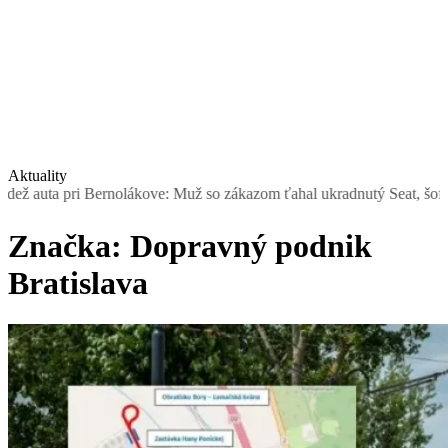
Aktuality
: Muž so zákazom ťahal ukradnutý Seat, šoféroval ho muž bez vodičák
Značka:
Dopravný podnik
Bratislava