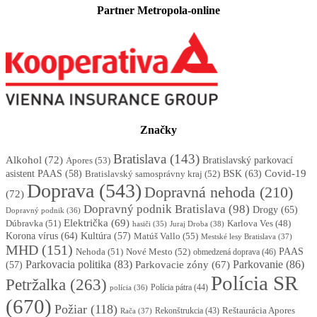
Partner Metropola-online
Značky
Bratislava
(143)
Alkohol
(72)
Apores
(53)
Bratislavský parkovací
BSK
(63)
Covid-19
asistent PAAS
(58)
Bratislavský samosprávny kraj
(52)
Doprava
(543)
Dopravná nehoda
(210)
(72)
Dopravný podnik Bratislava
(98)
Drogy
(65)
Dopravný podnik
(36)
Električka
(69)
Dúbravka
(51)
Karlova Ves
(48)
Juraj Droba
(38)
hasiči
(35)
Korona vírus
(64)
Kultúra
(57)
Matúš Vallo
(55)
Mestské lesy Bratislava
(37)
MHD
(151)
Nehoda
(51)
Nové Mesto
(52)
PAAS
obmedzená doprava
(46)
Parkovacia politika
(83)
Parkovanie
(86)
Parkovacie zóny
(67)
(57)
Polícia SR
Petržalka
(263)
Polícia pátra
(44)
polícia
(36)
(670)
Požiar
(118)
Reštaurácia Apores
Rekonštrukcia
(43)
Rača
(37)