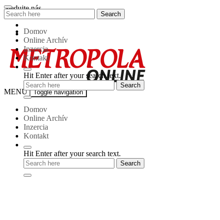
Skip
Sledujte nás
Search
Search
to
for:
content
Domov
Online Archív
Inzercia
Kontakt
Hit Enter after your search text.
Metropola-
MENU
Toggle navigation
online
Domov
Online Archív
Inzercia
Kontakt
Hit Enter after your search text.