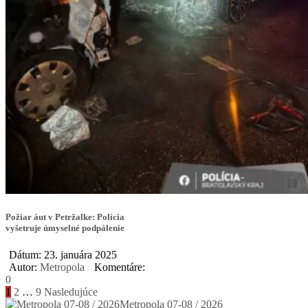
Požiar áut v Petržalke: Polícia
vyšetruje úmyselné podpálenie
Dátum: 23. januára 2025
Autor:
Metropola
Komentáre:
0
Stránkovanie
1
2
…
9
Nasledujúce
Metropola 07-08 / 2026