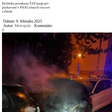
Držitelia preukazu ŤZP majú pri
parkovaní v PAAS zónach viaceré
výhody
Dátum: 9. februára 2025
Autor:
Metropola
Komentáre:
0