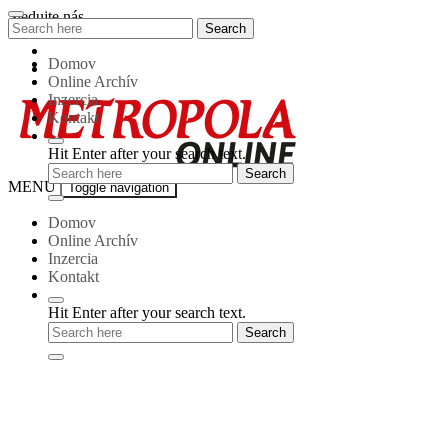
Skip
Sledujte nás
Search
Search
to
for:
content
Domov
Online Archív
Inzercia
Kontakt
Hit Enter after your search text.
Metropola-
MENU
Toggle navigation
online
Domov
Online Archív
Inzercia
Kontakt
Hit Enter after your search text.