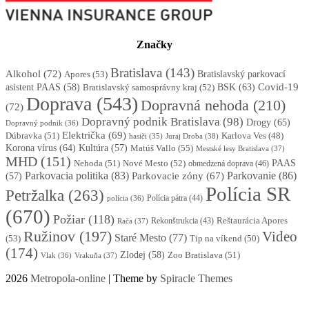
Značky
Bratislava
(143)
Alkohol
(72)
Apores
(53)
Bratislavský parkovací
BSK
(63)
Covid-19
asistent PAAS
(58)
Bratislavský samosprávny kraj
(52)
Doprava
(543)
Dopravná nehoda
(210)
(72)
Dopravný podnik Bratislava
(98)
Drogy
(65)
Dopravný podnik
(36)
Električka
(69)
Dúbravka
(51)
Karlova Ves
(48)
Juraj Droba
(38)
hasiči
(35)
Korona vírus
(64)
Kultúra
(57)
Matúš Vallo
(55)
Mestské lesy Bratislava
(37)
MHD
(151)
Nehoda
(51)
Nové Mesto
(52)
PAAS
obmedzená doprava
(46)
Parkovacia politika
(83)
Parkovanie
(86)
Parkovacie zóny
(67)
(57)
Polícia SR
Petržalka
(263)
Polícia pátra
(44)
polícia
(36)
(670)
Požiar
(118)
Reštaurácia Apores
Rekonštrukcia
(43)
Rača
(37)
Ružinov
(197)
Video
Staré Mesto
(77)
(53)
Tip na víkend
(50)
(174)
Zlodej
(58)
Zoo Bratislava
(51)
Vlak
(36)
Vrakuňa
(37)
2026
Metropola-online
| Theme by
Spiracle Themes