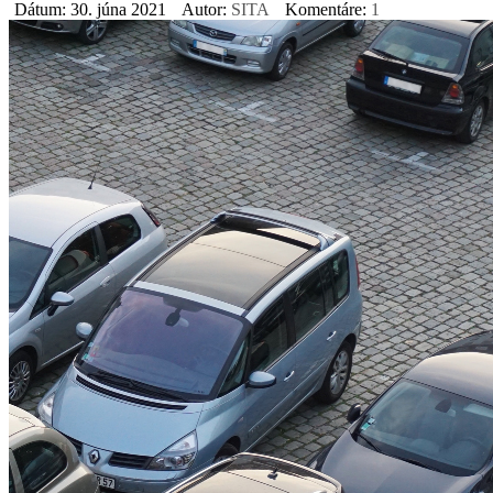
Dátum: 30. júna 2021
Autor:
SITA
Komentáre:
1