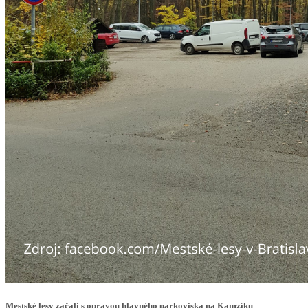
Mestské lesy začali s opravou hlavného parkoviska na Kamzíku