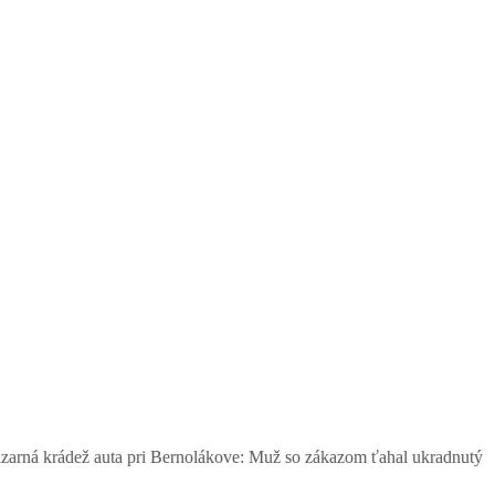
pri Bernolákove: Muž so zákazom ťahal ukradnutý Seat, šoféroval ho