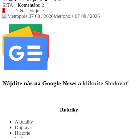
SITA
Komentáre:
2
Stránkovanie
1
2
…
7
Nasledujúce
Metropola 07-08 / 2026
príspevkov
Nájdite nás na Google News a
kliknite Sledovať
Rubriky
Aktuality
Doprava
História