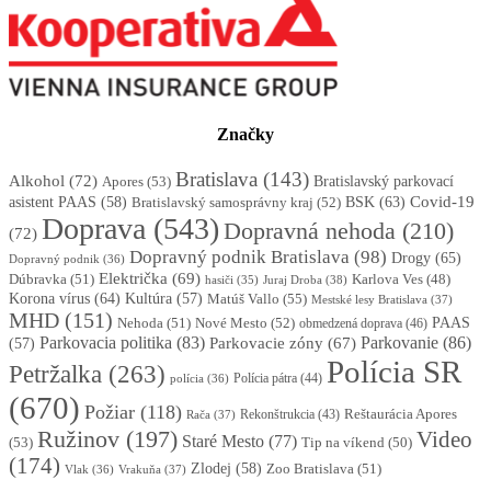
Značky
Bratislava
(143)
Alkohol
(72)
Apores
(53)
Bratislavský parkovací
BSK
(63)
Covid-19
asistent PAAS
(58)
Bratislavský samosprávny kraj
(52)
Doprava
(543)
Dopravná nehoda
(210)
(72)
Dopravný podnik Bratislava
(98)
Drogy
(65)
Dopravný podnik
(36)
Električka
(69)
Dúbravka
(51)
Karlova Ves
(48)
Juraj Droba
(38)
hasiči
(35)
Korona vírus
(64)
Kultúra
(57)
Matúš Vallo
(55)
Mestské lesy Bratislava
(37)
MHD
(151)
Nehoda
(51)
Nové Mesto
(52)
PAAS
obmedzená doprava
(46)
Parkovacia politika
(83)
Parkovanie
(86)
Parkovacie zóny
(67)
(57)
Polícia SR
Petržalka
(263)
Polícia pátra
(44)
polícia
(36)
(670)
Požiar
(118)
Reštaurácia Apores
Rekonštrukcia
(43)
Rača
(37)
Ružinov
(197)
Video
Staré Mesto
(77)
(53)
Tip na víkend
(50)
(174)
Zlodej
(58)
Zoo Bratislava
(51)
Vlak
(36)
Vrakuňa
(37)