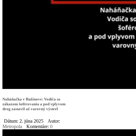
Naháňačka v Ružinove: Vodiča so
zákazom šoférovania a pod vplyvom
drog zastavil až varovný výstrel
Dátum: 2. júna 2025
Autor:
Metropola
Komentáre:
0