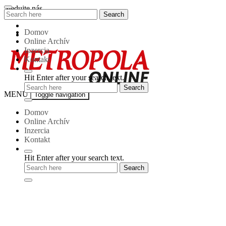
Skip
Sledujte nás
Search
Search
to
for:
content
Domov
Online Archív
Inzercia
Kontakt
Hit Enter after your search text.
Metropola-
MENU
Toggle navigation
online
Domov
Online Archív
Inzercia
Kontakt
Hit Enter after your search text.