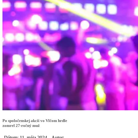
Po spoločenskej akcii vo Vlčom hrdle
zomrel 27-ročný muž
Dátum: 11. mája 2024
Autor: