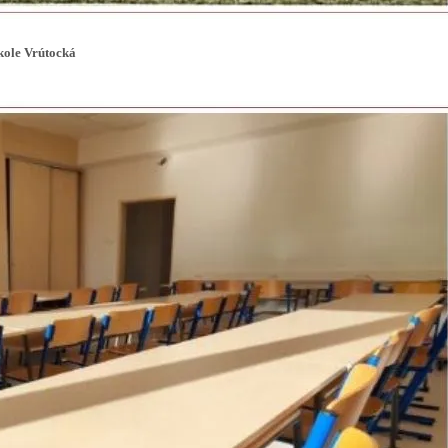
kole Vrútocká