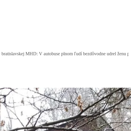
 V autobuse plnom ľudí bezdôvodne udrel ženu päsťou do tváre. Pozn