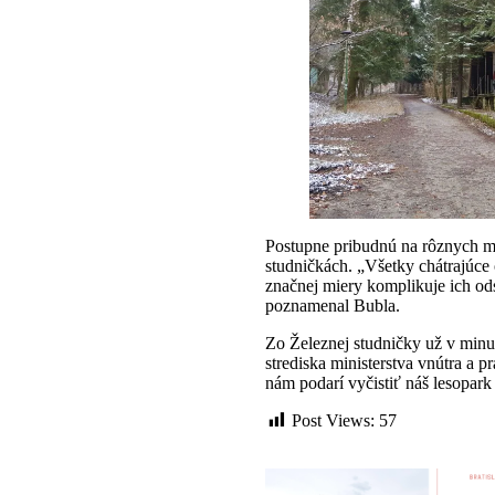
Postupne pribudnú na rôznych mie
studničkách. „Všetky chátrajúce 
značnej miery komplikuje ich ods
poznamenal Bubla.
Zo Železnej studničky už v minul
strediska ministerstva vnútra a 
nám podarí vyčistiť náš lesopar
Post Views:
57