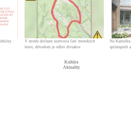
adnícky
V stredu dočasne uzatvoria časť mestských
Na Kamzíku 
lesov, dôvodom je odlov diviakov
sprístupnili
Kultúra
Aktuality