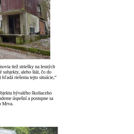
ovia tiež striešky na lesných
 subjekty, alebo štát, čo do
ľadá riešenia tejto situácie,“
 objektu bývalého školiaceho
budeme úspešní a postupne sa
b Mrva.