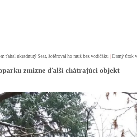
Seat, šoféroval ho muž bez vodičáku
|
Drsný útok v bratislavskej MHD:
soparku zmizne ďalší chátrajúci objekt