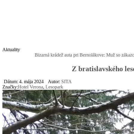
Aktuality
izarná krádež auta pri Bernolákove: Muž so zákazom ťahal ukradnutý 
Z bratislavského le
Dátum: 4. mája 2024
Autor:
SITA
Značky:
Hotel Verona
,
Lesopark