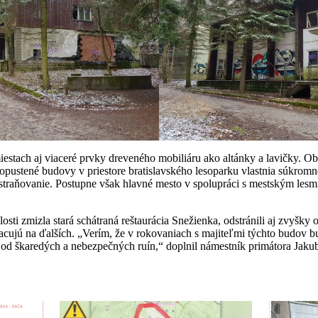
stach aj viaceré prvky dreveného mobiliáru ako altánky a lavičky. Obn
opustené budovy v priestore bratislavského lesoparku vlastnia súkromné
traňovanie. Postupne však hlavné mesto v spolupráci s mestským lesmi h
osti zmizla stará schátraná reštaurácia Snežienka, odstránili aj zvyšky
pracujú na ďalších. „Verím, že v rokovaniach s majiteľmi týchto budov 
k od škaredých a nebezpečných ruín,“ doplnil námestník primátora Jaku