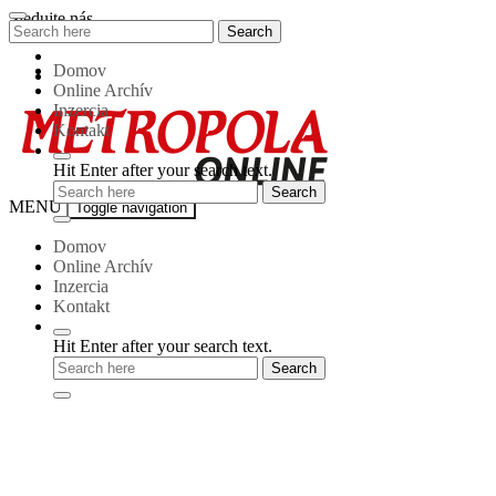
Skip
Sledujte nás
Search
Search
to
for:
content
Domov
Online Archív
Inzercia
Kontakt
Hit Enter after your search text.
Metropola-
MENU
Toggle navigation
online
Domov
Online Archív
Inzercia
Kontakt
Hit Enter after your search text.