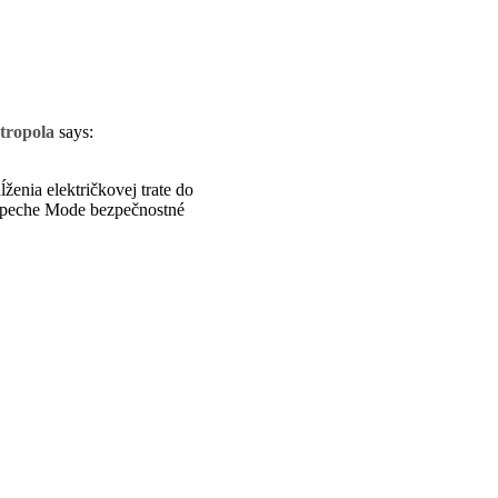
tropola
says:
ženia električkovej trate do
 Depeche Mode bezpečnostné