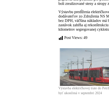
boli zrealizované steny a stropy
Výstavbu predĺženia električkov
dodávateľov zo Združenia NS M
bez DPH, väčšina nákladov má by
zastávok zahŕňa aj rekonštrukciu
kilometrov segregovanej cyklotra
Post Views:
49
Výstavba električkovej trate do Pet
byť ukončená v septembri 2024