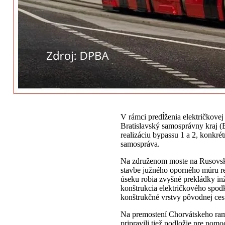
V rámci predĺženia električkovej 
Bratislavský samosprávny kraj 
realizáciu bypassu 1 a 2, konkré
samospráva.
Na združenom moste na Rusovskej
stavbe južného oporného múru real
úseku robia zvyšné prekládky inž
konštrukcia električkového spo
konštrukčné vrstvy pôvodnej cest
Na premostení Chorvátskeho ram
pripravili tiež podložie pre pom