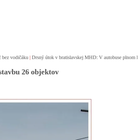
u
|
Drsný útok v bratislavskej MHD: V autobuse plnom ľudí bezdôvodne
ýstavbu 26 objektov