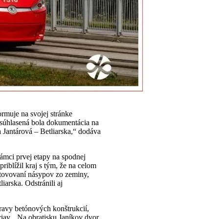
ormuje na svojej stránke
dsúhlasená bola dokumentácia na
a Jantárová – Betliarska,“ dodáva
rámci prvej etapy na spodnej
riblížil kraj s tým, že na celom
hotovovaní násypov zo zeminy,
rska. Odstránili aj
ravy betónových konštrukcií,
riav. „Na obratisku Janíkov dvor