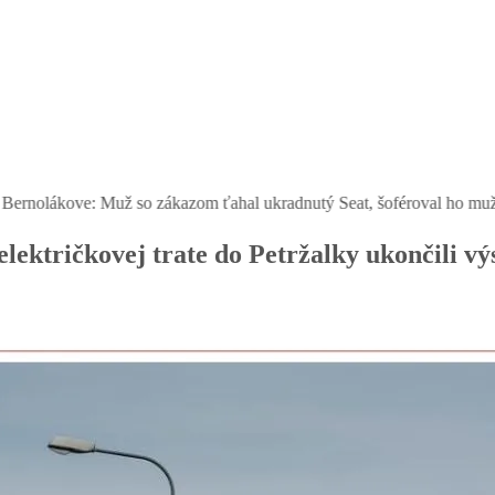
: Muž so zákazom ťahal ukradnutý Seat, šoféroval ho muž bez vodičák
električkovej trate do Petržalky ukončili v