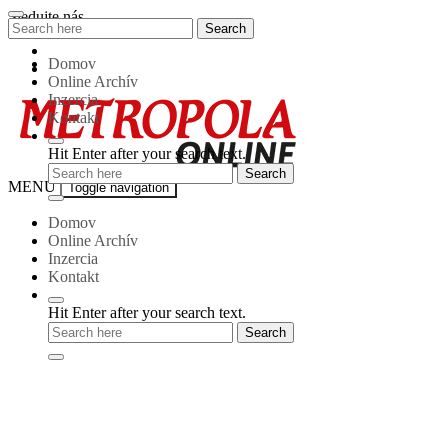
Skip
Sledujte nás
Search
Search
to
for:
content
Domov
Online Archív
Inzercia
Kontakt
Hit Enter after your search text.
Metropola-
MENU
Toggle navigation
online
Domov
Online Archív
Inzercia
Kontakt
Hit Enter after your search text.