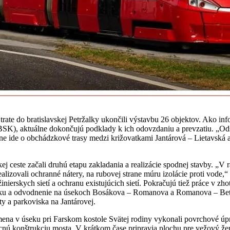
trate do bratislavskej Petržalky ukončili výstavbu 26 objektov. Ako inf
(BSK), aktuálne dokončujú podklady k ich odovzdaniu a prevzatiu. „O
tne ide o obchádzkové trasy medzi križovatkami Jantárová – Lietavská 
 ceste začali druhú etapu zakladania a realizácie spodnej stavby. „V 
izovali ochranné nátery, na rubovej strane múru izolácie proti vode,“ p
inierskych sietí a ochranu existujúcich sietí. Pokračujú tiež práce v z
dku a odvodnenie na úsekoch Bosákova – Romanova a Romanova – Betlia
y a parkoviska na Jantárovej.
ena v úseku pri Farskom kostole Svätej rodiny vykonali povrchové úp
ocnú konštrukciu mosta. V krátkom čase pripravia plochu pre vežový že