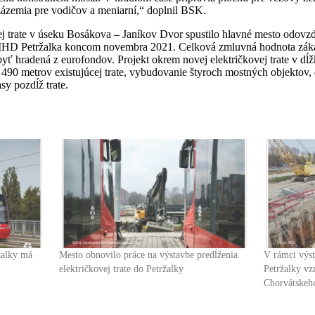
 zázemia pre vodičov a meniarní,“ doplnil BSK.
ej trate v úseku Bosákova – Janíkov Dvor spustilo hlavné mesto odovz
HD Petržalka koncom novembra 2021. Celková zmluvná hodnota zákaz
ť hradená z eurofondov. Projekt okrem novej električkovej trate v dĺž
 490 metrov existujúcej trate, vybudovanie štyroch mostných objektov, d
sy pozdĺž trate.
ržalky má
Mesto obnovilo práce na výstavbe predĺženia
V rámci výst
električkovej trate do Petržalky
Petržalky vz
Chorvátskeh