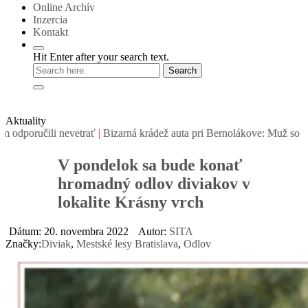
Online Archív
Inzercia
Kontakt
Hit Enter after your search text.
Aktuality
i nevetrať
|
Bizarná krádež auta pri Bernolákove: Muž so zákazom ťaha
V pondelok sa bude konať
hromadný odlov diviakov v
lokalite Krásny vrch
Dátum: 20. novembra 2022
Autor:
SITA
Značky:
Diviak
,
Mestské lesy Bratislava
,
Odlov