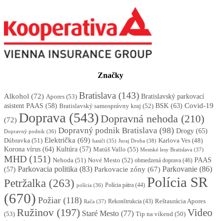
Značky
Bratislava
(143)
Alkohol
(72)
Apores
(53)
Bratislavský parkovací
BSK
(63)
Covid-19
asistent PAAS
(58)
Bratislavský samosprávny kraj
(52)
Doprava
(543)
Dopravná nehoda
(210)
(72)
Dopravný podnik Bratislava
(98)
Drogy
(65)
Dopravný podnik
(36)
Električka
(69)
Dúbravka
(51)
Karlova Ves
(48)
Juraj Droba
(38)
hasiči
(35)
Korona vírus
(64)
Kultúra
(57)
Matúš Vallo
(55)
Mestské lesy Bratislava
(37)
MHD
(151)
Nehoda
(51)
Nové Mesto
(52)
PAAS
obmedzená doprava
(46)
Parkovacia politika
(83)
Parkovanie
(86)
Parkovacie zóny
(67)
(57)
Polícia SR
Petržalka
(263)
Polícia pátra
(44)
polícia
(36)
(670)
Požiar
(118)
Reštaurácia Apores
Rekonštrukcia
(43)
Rača
(37)
Ružinov
(197)
Video
Staré Mesto
(77)
(53)
Tip na víkend
(50)