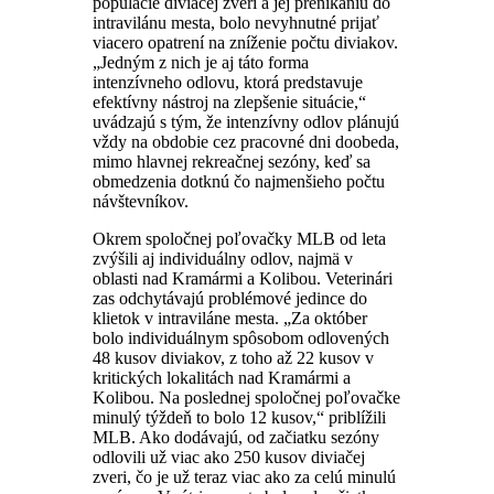
populácie diviačej zveri a jej prenikaniu do
intravilánu mesta, bolo nevyhnutné prijať
viacero opatrení na zníženie počtu diviakov.
„Jedným z nich je aj táto forma
intenzívneho odlovu, ktorá predstavuje
efektívny nástroj na zlepšenie situácie,“
uvádzajú s tým, že intenzívny odlov plánujú
vždy na obdobie cez pracovné dni doobeda,
mimo hlavnej rekreačnej sezóny, keď sa
obmedzenia dotknú čo najmenšieho počtu
návštevníkov.
Okrem spoločnej poľovačky MLB od leta
zvýšili aj individuálny odlov, najmä v
oblasti nad Kramármi a Kolibou. Veterinári
zas odchytávajú problémové jedince do
klietok v intraviláne mesta. „Za október
bolo individuálnym spôsobom odlovených
48 kusov diviakov, z toho až 22 kusov v
kritických lokalitách nad Kramármi a
Kolibou. Na poslednej spoločnej poľovačke
minulý týždeň to bolo 12 kusov,“ priblížili
MLB. Ako dodávajú, od začiatku sezóny
odlovili už viac ako 250 kusov diviačej
zveri, čo je už teraz viac ako za celú minulú