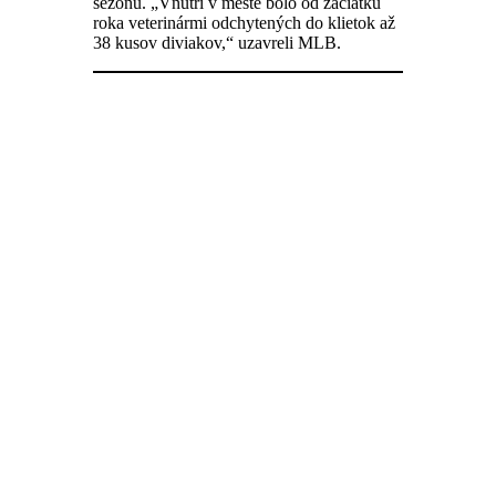
sezónu. „Vnútri v meste bolo od začiatku
roka veterinármi odchytených do klietok až
38 kusov diviakov,“ uzavreli MLB.