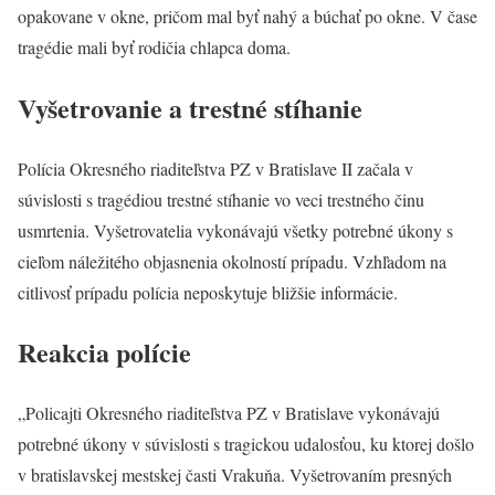
opakovane v okne, pričom mal byť nahý a búchať po okne. V čase
tragédie mali byť rodičia chlapca doma.
Vyšetrovanie a trestné stíhanie
Polícia Okresného riaditeľstva PZ v Bratislave II začala v
súvislosti s tragédiou trestné stíhanie vo veci trestného činu
usmrtenia. Vyšetrovatelia vykonávajú všetky potrebné úkony s
cieľom náležitého objasnenia okolností prípadu. Vzhľadom na
citlivosť prípadu polícia neposkytuje bližšie informácie.
Reakcia polície
„Policajti Okresného riaditeľstva PZ v Bratislave vykonávajú
potrebné úkony v súvislosti s tragickou udalosťou, ku ktorej došlo
v bratislavskej mestskej časti Vrakuňa. Vyšetrovaním presných