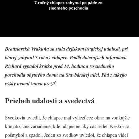
Bratislavská Vrakuňa sa stala dejiskom tragickej udalosti, pri
ktorej zahynul 7-ročný chlapec. Podľa doterajších informácií
Richard vypadol krátko pred 14. hodinou zo siedmeho
poschodia obytného domu na Stavbárskej ulici. Pád z takejto
výšky nemal šancu prežiť.
Priebeh udalosti a svedectvá
Svedkovia uviedli, že chlapec mal vyliezť cez okno na vonkajšie
klimatizačné zariadenie, kde údajne nejaký čas sedel. Neskôr sa
pošmykol a spadol. Jeden zo svedkov uviedol, že chlapca videl