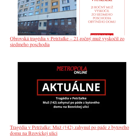
Obrovská tragédia v Petržalke – 21-ročný muž vyskočil zo
siedmeho poschodia
Tragédia v Petržalke: Muž (†42) zahynul po páde z bytového
domu na Bzovíckej ulici