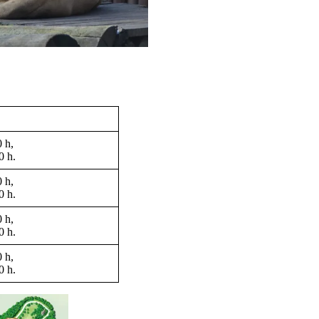
 h,
0 h.
 h,
0 h.
 h,
0 h.
 h,
0 h.