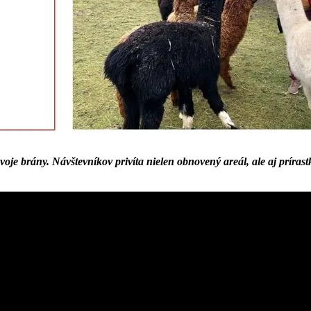
voje brány. Návštevníkov privíta nielen obnovený areál, ale aj prírastk