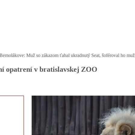
Muž so zákazom ťahal ukradnutý Seat, šoféroval ho muž bez vodičáku
|
í opatrení v bratislavskej ZOO