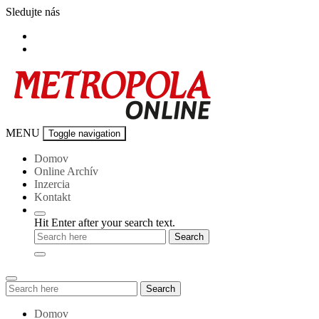
Skip
Sledujte nás
to
content
Metropola-
MENU
Toggle navigation
online
Domov
Online Archív
Inzercia
Kontakt
Hit Enter after your search text.
Search
Search
for:
Domov