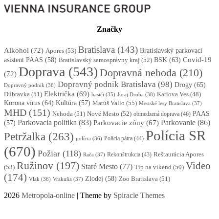
Značky
Bratislava
(143)
Alkohol
(72)
Apores
(53)
Bratislavský parkovací
BSK
(63)
Covid-19
asistent PAAS
(58)
Bratislavský samosprávny kraj
(52)
Doprava
(543)
Dopravná nehoda
(210)
(72)
Dopravný podnik Bratislava
(98)
Drogy
(65)
Dopravný podnik
(36)
Električka
(69)
Dúbravka
(51)
Karlova Ves
(48)
Juraj Droba
(38)
hasiči
(35)
Korona vírus
(64)
Kultúra
(57)
Matúš Vallo
(55)
Mestské lesy Bratislava
(37)
MHD
(151)
Nehoda
(51)
Nové Mesto
(52)
PAAS
obmedzená doprava
(46)
Parkovacia politika
(83)
Parkovanie
(86)
Parkovacie zóny
(67)
(57)
Polícia SR
Petržalka
(263)
Polícia pátra
(44)
polícia
(36)
(670)
Požiar
(118)
Reštaurácia Apores
Rekonštrukcia
(43)
Rača
(37)
Ružinov
(197)
Video
Staré Mesto
(77)
(53)
Tip na víkend
(50)
(174)
Zlodej
(58)
Zoo Bratislava
(51)
Vlak
(36)
Vrakuňa
(37)
2026
Metropola-online
| Theme by
Spiracle Themes