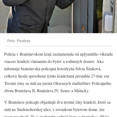
Foto: Pixabay
Polícia v Bratislavskom kraji zaznamenala od uplynulého víkendu
viacero krádeží vlámaním do bytov a rodinných domov. Ako
informuje bratislavská policajná hovorkyňa Silvia Šimková,
celková škoda spôsobená týmto krádežami presiahla 27-tisíc eur.
Trestné činy sa stali na území Okresných riaditeľstiev Policajného
zboru Bratislava II, Bratislava IV, Senec a Malacky.
V Bratislave policajti objasňujú dva trestné činy krádeží, ktoré sa
stali na Studenohorskej ulici, v rovnakom bytovom dome, len
inom poschodí. Tu si páchatelia vybrali byty, v ktorých sa dlhšiu