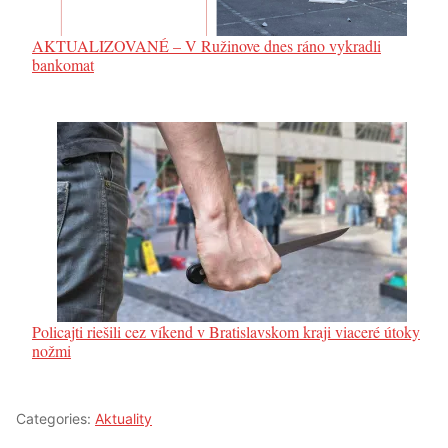
AKTUALIZOVANÉ – V Ružinove dnes ráno vykradli
bankomat
Policajti riešili cez víkend v Bratislavskom kraji viaceré útoky
nožmi
Categories:
Aktuality