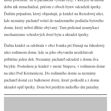
dobu nik nenachádzal, pričom z oboch bytov odcudzili šperky.
Ďalším prípadom, ktorý objasňujú, je krádež na Rezedovej ulici,
kde neznámy páchateľ vošiel do nadzemného podlažia bytového
domu, ktorý nebol dlhšie obývaný. Tam prekonal uzamykací
mechanizmus vchodových dverí bytu a ukradol šperky.
Ďalšia krádež sa odohrala v obci Ivanka pri Dunaji na Jahodovej
ulici rodinnom dome, kde sa jeho obyvatelia nezdržiavali
približne jeden deň. Neznámy páchateľ odcudzil z domu dva
bicykle. Poslednou je krádež v meste Stupava, v rodinnom dome
na ulici Pod Kremenicou. Do rodinného domu sa neznámy
páchateľ dostal cez balkónové dvere, ktoré poškodil a z domu
ukradol opäť šperky. Dom bol predtým niekoľko dní prázdny.