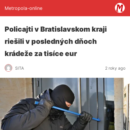
Metropola-online
Policajti v Bratislavskom kraji
riešili v posledných dňoch
krádeže za tisíce eur
SITA
2 roky ago