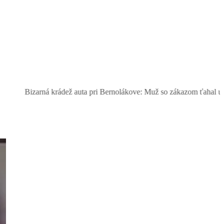
rádež auta pri Bernolákove: Muž so zákazom ťahal ukradnutý Seat, šo