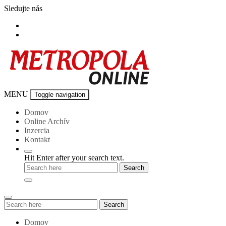
Skip
Sledujte nás
to
content
Metropola-
MENU
Toggle navigation
online
Domov
Online Archív
Inzercia
Kontakt
Hit Enter after your search text.
Search
Search
for:
Domov