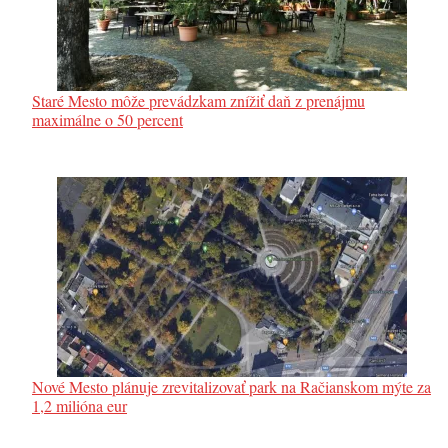
Staré Mesto môže prevádzkam znížiť daň z prenájmu
maximálne o 50 percent
Nové Mesto plánuje zrevitalizovať park na Račianskom mýte za
1,2 milióna eur