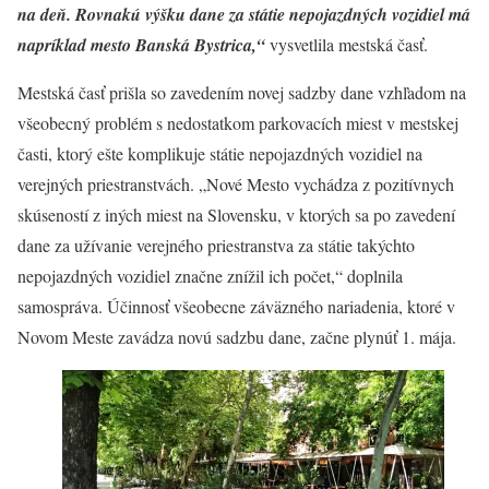
na deň. Rovnakú výšku dane za státie nepojazdných vozidiel má
napríklad mesto Banská Bystrica,“
vysvetlila mestská časť.
Mestská časť prišla so zavedením novej sadzby dane vzhľadom na
všeobecný problém s nedostatkom parkovacích miest v mestskej
časti, ktorý ešte komplikuje státie nepojazdných vozidiel na
verejných priestranstvách. „Nové Mesto vychádza z pozitívnych
skúseností z iných miest na Slovensku, v ktorých sa po zavedení
dane za užívanie verejného priestranstva za státie takýchto
nepojazdných vozidiel značne znížil ich počet,“ doplnila
samospráva. Účinnosť všeobecne záväzného nariadenia, ktoré v
Novom Meste zavádza novú sadzbu dane, začne plynúť 1. mája.