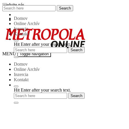
Skip
Sledujte nás
Search
Search
to
for:
content
Domov
Online Archív
Inzercia
Kontakt
Hit Enter after your search text.
Metropola-
MENU
Toggle navigation
online
Domov
Online Archív
Inzercia
Kontakt
Hit Enter after your search text.