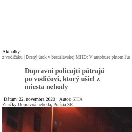
Aktuality
čáku
|
Drsný útok v bratislavskej MHD: V autobuse plnom ľudí bezdôvo
Dopravní policajti pátrajú
po vodičovi, ktorý ušiel z
miesta nehody
Dátum: 22. novembra 2020
Autor:
SITA
Značky:
Dopravná nehoda
,
Polícia SR