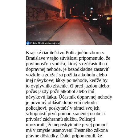
Krajské riaditeľstvo Policajného zboru v
Bratislave v tejto súvislosti pripomenulo, že
povinnosťou vodiča, ktorý sa zúčastnil na
dopravnej nehode, je bezodkladne zastaviť
vozidlo a zdržať sa požitia alkoholu alebo
inej návykovej látky po nehode, keďže by
to ovplyvnilo zistenie, či pred jazdou alebo
počas jazdy požil alkohol alebo inú
návykovú látku. Účastník dopravnej nehody
je povinný ohlásiť dopravnú nehodu
policajtovi, poskytnúť v rámci svojich
schopností prvú pomoc zranenej osobe a
privolať záchrannú službu. Policajti
upozornili, že neposkytnutie prvej pomoci
má v zmysle ustanovení Trestného zákona
právne dôsledky. Ďalej pripomenuli, že