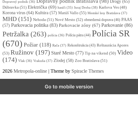
Dopravný podnik Bratislava
(98)
Drogy
(65)
Dopravný podnik
(36)
Električka
(69)
Dúbravka
(51)
Karlova Ves
(48)
Juraj Droba
(38)
hasiči
(35)
Korona vírus
(64)
Kultúra
(57)
Matúš Vallo
(55)
Mestské lesy Bratislava
(37)
MHD
(151)
Nehoda
(51)
Nové Mesto
(52)
PAAS
obmedzená doprava
(46)
Parkovacia politika
(83)
Parkovanie
(86)
Parkovacie zóny
(67)
(57)
Polícia SR
Petržalka
(263)
Polícia pátra
(44)
polícia
(36)
(670)
Požiar
(118)
Reštaurácia Apores
Rekonštrukcia
(43)
Rača
(37)
Ružinov
(197)
Video
Staré Mesto
(77)
(53)
Tip na víkend
(50)
(174)
Zlodej
(58)
Zoo Bratislava
(51)
Vlak
(36)
Vrakuňa
(37)
2026
Metropola-online
| Theme by
Spiracle Themes
Go to mobile version