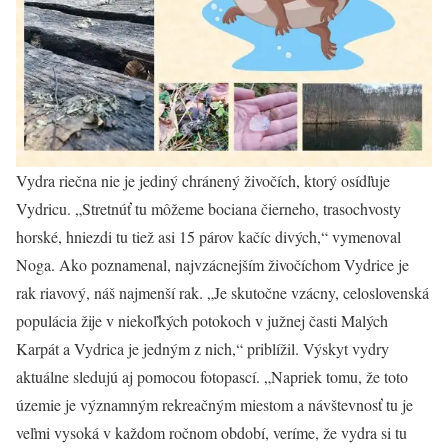
Vydra riečna nie je jediný chránený živočích, ktorý osídľuje
Vydricu. „Stretnúť tu môžeme bociana čierneho, trasochvosty
horské, hniezdi tu tiež asi 15 párov kačíc divých,“ vymenoval
Noga. Ako poznamenal, najvzácnejším živočíchom Vydrice je
rak riavový, náš najmenší rak. „Je skutočne vzácny, celoslovenská
populácia žije v niekoľkých potokoch v južnej časti Malých
Karpát a Vydrica je jedným z nich,“ priblížil. Výskyt vydry
aktuálne sledujú aj pomocou fotopascí. „Napriek tomu, že toto
územie je významným rekreačným miestom a návštevnosť tu je
veľmi vysoká v každom ročnom období, veríme, že vydra si tu