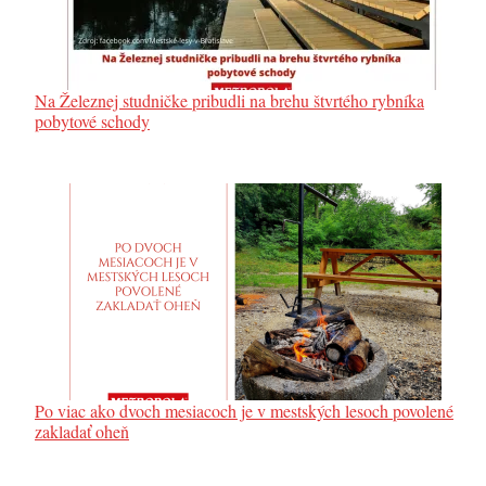
Na Železnej studničke pribudli na brehu štvrtého rybníka
pobytové schody
Po viac ako dvoch mesiacoch je v mestských lesoch povolené
zakladať oheň