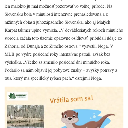
len málokto ju mal možnosť pozorovať vo voľnej prírode. Na
Slovensku bola v minulosti intenzívne prenasledovaná a z
nížinných oblastí juhozápadného Slovenska, ako aj Malých
Karpát takmer úplne vymizla. „V deväťdesiatych rokoch minulého
storočia začala toto územie opätovne osídľovať, pribúdali údaje zo
Záhoria, od Dunaja a zo Žitného ostrova,“ vysvetlil Noga. V
MLB po vydre posledné roky intenzívne pátrali, avšak bez
výsledku. „Všetko sa zmenilo posledné dni minulého roka.
Podarilo sa nám objaviť jej pobytové znaky – zvyšky potravy a
trus, ktorý má špecifický rybací pach,“ ozrejmil Noga.