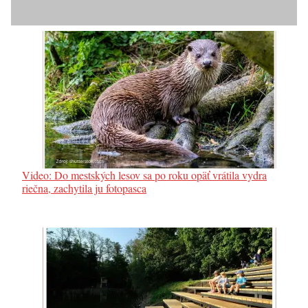
Video: Do mestských lesov sa po roku opäť vrátila vydra
riečna, zachytila ju fotopasca