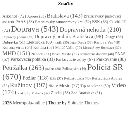
Značky
Bratislava
(143)
Alkohol
(72)
Apores
(53)
Bratislavský parkovací
BSK
(63)
Covid-19
asistent PAAS
(58)
Bratislavský samosprávny kraj
(52)
Doprava
(543)
Dopravná nehoda
(210)
(72)
Dopravný podnik Bratislava
(98)
Drogy
(65)
Dopravný podnik
(36)
Električka
(69)
Dúbravka
(51)
Karlova Ves
(48)
Juraj Droba
(38)
hasiči
(35)
Korona vírus
(64)
Kultúra
(57)
Matúš Vallo
(55)
Mestské lesy Bratislava
(37)
MHD
(151)
Nehoda
(51)
Nové Mesto
(52)
PAAS
obmedzená doprava
(46)
Parkovacia politika
(83)
Parkovanie
(86)
Parkovacie zóny
(67)
(57)
Polícia SR
Petržalka
(263)
Polícia pátra
(44)
polícia
(36)
(670)
Požiar
(118)
Reštaurácia Apores
Rekonštrukcia
(43)
Rača
(37)
Ružinov
(197)
Video
Staré Mesto
(77)
(53)
Tip na víkend
(50)
(174)
Zlodej
(58)
Zoo Bratislava
(51)
Vlak
(36)
Vrakuňa
(37)
2026
Metropola-online
| Theme by
Spiracle Themes