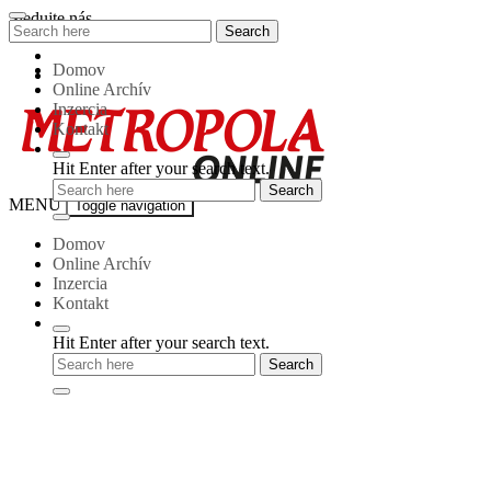
Skip
Sledujte nás
Search
Search
to
for:
content
Domov
Online Archív
Inzercia
Kontakt
Hit Enter after your search text.
Metropola-
MENU
Toggle navigation
online
Domov
Online Archív
Inzercia
Kontakt
Hit Enter after your search text.