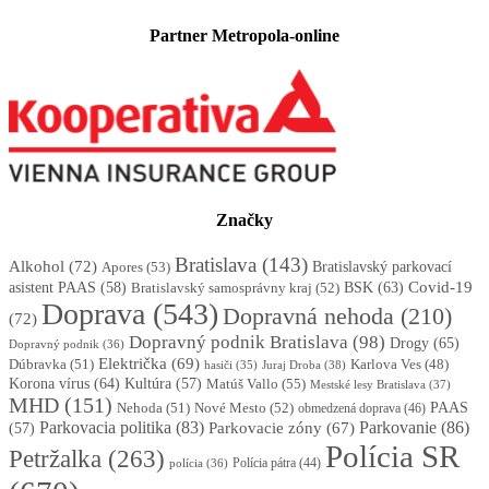
Partner Metropola-online
Značky
Bratislava
(143)
Alkohol
(72)
Apores
(53)
Bratislavský parkovací
BSK
(63)
Covid-19
asistent PAAS
(58)
Bratislavský samosprávny kraj
(52)
Doprava
(543)
Dopravná nehoda
(210)
(72)
Dopravný podnik Bratislava
(98)
Drogy
(65)
Dopravný podnik
(36)
Električka
(69)
Dúbravka
(51)
Karlova Ves
(48)
Juraj Droba
(38)
hasiči
(35)
Korona vírus
(64)
Kultúra
(57)
Matúš Vallo
(55)
Mestské lesy Bratislava
(37)
MHD
(151)
Nehoda
(51)
Nové Mesto
(52)
PAAS
obmedzená doprava
(46)
Parkovacia politika
(83)
Parkovanie
(86)
Parkovacie zóny
(67)
(57)
Polícia SR
Petržalka
(263)
Polícia pátra
(44)
polícia
(36)