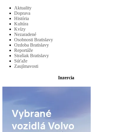
Aktuality
Doprava
História
Kultúra
Kvízy
Nezaradené
Osobnosti Bratislavy
Ozdoba Bratislavy
Reportáže
Strašiak Bratislavy
Súťaže
Zaujímavosti
Inzercia