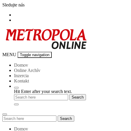
Skip
Sledujte nás
to
content
Metropola-
MENU
Toggle navigation
online
Domov
Online Archív
Inzercia
Kontakt
Hit Enter after your search text.
Search
Search
for:
Domov