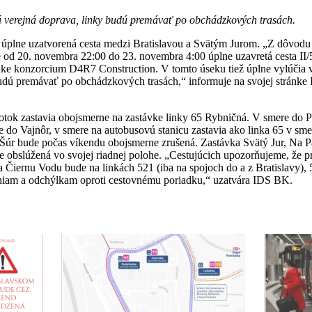
á verejná doprava, linky budú premávať po obchádzkových trasách.
 úplne uzatvorená cesta medzi Bratislavou a Svätým Jurom. „Z dôvodu
 od 20. novembra 22:00 do 23. novembra 4:00 úplne uzavretá cesta II
ánke konzorcium D4R7 Construction. V tomto úseku tiež úplne vylúčia 
udú premávať po obchádzkových trasách,“ informuje na svojej stránke
tok zastavia obojsmerne na zastávke linky 65 Rybničná. V smere do P
ere do Vajnôr, v smere na autobusovú stanicu zastavia ako linka 65 v 
, Šúr bude počas víkendu obojsmerne zrušená. Zastávka Svätý Jur, Na P
e obslúžená vo svojej riadnej polohe. „Cestujúcich upozorňujeme, že 
 Čiernu Vodu bude na linkách 521 (iba na spojoch do a z Bratislavy), 
iam a odchýlkam oproti cestovnému poriadku,“ uzatvára IDS BK.