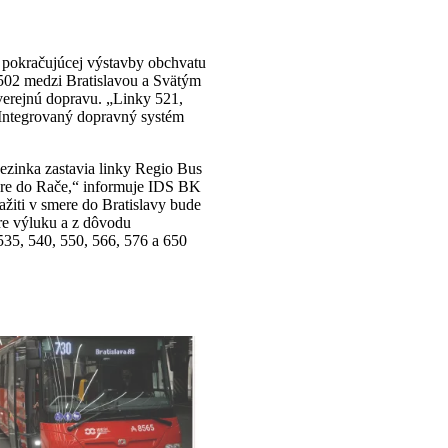
 pokračujúcej výstavby obchvatu
/502 medzi Bratislavou a Svätým
verejnú dopravu. „Linky 521,
 Integrovaný dopravný systém
ezinka zastavia linky Regio Bus
smere do Rače,“ informuje IDS BK
ažiti v smere do Bratislavy bude
pre výluku a z dôvodu
535, 540, 550, 566, 576 a 650