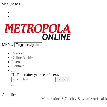
Skip
Sledujte nás
to
content
Metropola-
MENU
Toggle navigation
online
Domov
Online Archív
Inzercia
Kontakt
Hit Enter after your search text.
Aktuality
Mimoriadne: Výbuch v Slovnafte otriasol budovami v okolí. 