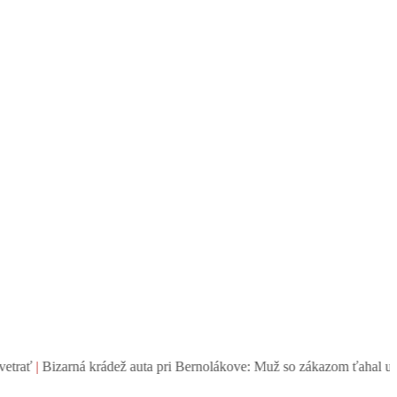
rádež auta pri Bernolákove: Muž so zákazom ťahal ukradnutý Seat, šo