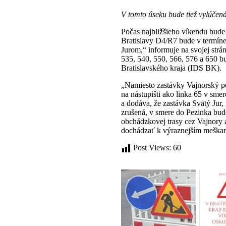
V tomto úseku bude tiež vylúčen
Počas najbližšieho víkendu bude
Bratislavy D4/R7 bude v termíne
Jurom,“ informuje na svojej str
535, 540, 550, 566, 576 a 650 b
Bratislavského kraja (IDS BK).
„Namiesto zastávky Vajnorský po
na nástupišti ako linka 65 v sm
a dodáva, že zastávka Svätý Jur
zrušená, v smere do Pezinka bud
obchádzkovej trasy cez Vajnory a
dochádzať k výraznejším meškan
Post Views:
60