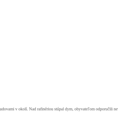
Nad rafinériou stúpal dym, obyvateľom odporučili nevetrať
|
Bizarná k