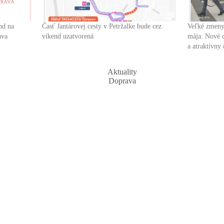
nd na
Časť Jantárovej cesty v Petržalke bude cez
Veľké zmeny 
ava
víkend uzatvorená
mája: Nové c
a atraktívny
Aktuality
Doprava