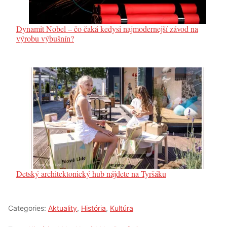
Dynamit Nobel – čo čaká kedysi najmodernejší závod na
výrobu výbušnín?
Detský architektonický hub nájdete na Tyršáku
Categories:
Aktuality
,
História
,
Kultúra