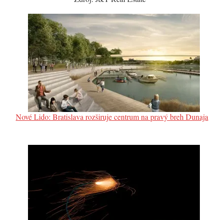
Nové Lido: Bratislava rozširuje centrum na pravý breh Dunaja