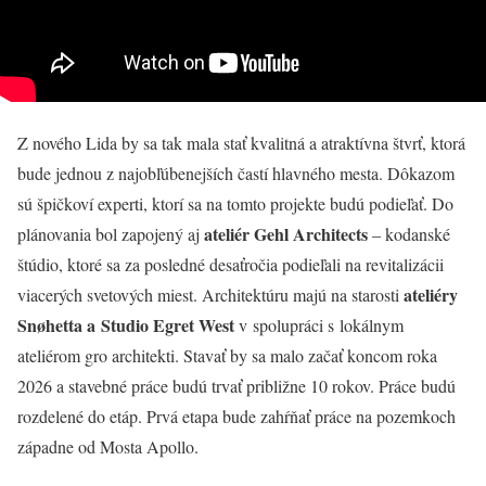
Z nového Lida by sa tak mala stať kvalitná a atraktívna štvrť, ktorá
bude jednou z najobľúbenejších častí hlavného mesta. Dôkazom
sú špičkoví experti, ktorí sa na tomto projekte budú podieľať. Do
ateliér Gehl Architects
plánovania bol zapojený aj
– kodanské
štúdio, ktoré sa za posledné desaťročia podieľali na revitalizácii
ateliéry
viacerých svetových miest. Architektúru majú na starosti
Snøhetta a Studio Egret West
v spolupráci s lokálnym
ateliérom gro architekti. Stavať by sa malo začať koncom roka
2026 a stavebné práce budú trvať približne 10 rokov. Práce budú
rozdelené do etáp. Prvá etapa bude zahŕňať práce na pozemkoch
západne od Mosta Apollo.