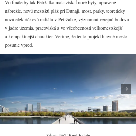
Vo finále by tak Petržalka mala získať nové byty, upravené
nábrežie, novú mestskú pláž pri Dunaji, most, parky, teoreticky
novú električkovú radiálu v Petržalke, významnú verejnú budovu
v jadre územia, pracoviská a vo všeobecnosti veľkomestskejší
a kompaktnejší charakter. Veríme, že tento projekt hlavné mesto
posunie vpred.
Zdroj: J&T Real Estate