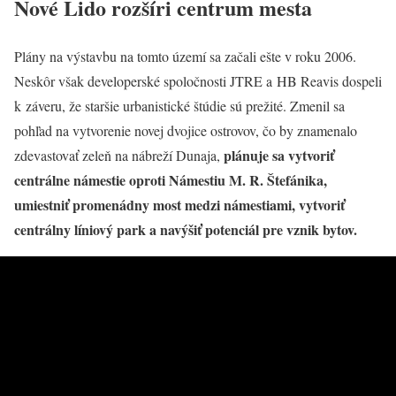
Nové Lido rozšíri centrum mesta
Plány na výstavbu na tomto území sa začali ešte v roku 2006.
Neskôr však developerské spoločnosti JTRE a HB Reavis dospeli
k záveru, že staršie urbanistické štúdie sú prežité. Zmenil sa
pohľad na vytvorenie novej dvojice ostrovov, čo by znamenalo
plánuje sa vytvoriť
zdevastovať zeleň na nábreží Dunaja,
centrálne námestie oproti Námestiu M. R. Štefánika,
umiestniť promenádny most medzi námestiami, vytvoriť
centrálny líniový park a navýšiť potenciál pre vznik bytov.