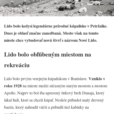
Lido bolo kedysi legendárne prírodné kúpalisko v Petržalke.
Dnes je oblasť značne zanedbaná. Mesto však na tomto
mieste chce vybudovať novú štvrť s názvom Nové Lido.
Lido bolo obľúbeným miestom na
rekreáciu
Vzniklo v
Lido bolo prvým verejným kúpaliskom v Bratislave.
roku 1928
na mieste medzi súčasným starým mostom a mostom
Apollo. Najprv to bol iba upravený štrkový breh Dunaja, ktorý
lákal ľudí, ktorí sa chceli kúpať. Neskôr pribudol malý drevený
bazén, ktorý nahradil väčší a pribudli tiež kabínky na