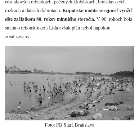
cesnakových rebierkach, pečených klobáskach, bratislavských
Kúpalisko mohla verejnosť využiť
rožkoch a ďalších dobrotách.
ešte začiatkom 80. rokov minulého storočia.
V 90. rokoch bola
snaha o rekonštrukciu Lida avšak plán nebol napokon
zrealizovaný.
Foto: FB Stará Bratislava