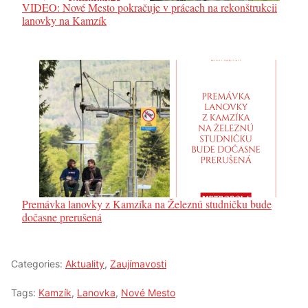
VIDEO: Nové Mesto pokračuje v prácach na rekonštrukcii
lanovky na Kamzík
Premávka lanovky z Kamzíka na Železnú studničku bude
dočasne prerušená
Categories:
Aktuality
,
Zaujímavosti
Tags:
Kamzík
,
Lanovka
,
Nové Mesto