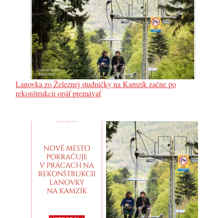
Lanovka zo Železnej studničky na Kamzík začne po
rekonštrukcii opäť premávať