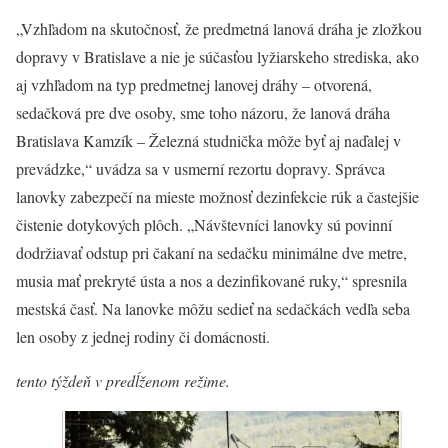
„Vzhľadom na skutočnosť, že predmetná lanová dráha je zložkou
dopravy v Bratislave a nie je súčasťou lyžiarskeho strediska, ako
aj vzhľadom na typ predmetnej lanovej dráhy – otvorená,
sedačková pre dve osoby, sme toho názoru, že lanová dráha
Bratislava Kamzík – Železná studnička môže byť aj naďalej v
prevádzke,“ uvádza sa v usmerní rezortu dopravy. Správca
lanovky zabezpečí na mieste možnosť dezinfekcie rúk a častejšie
čistenie dotykových plôch. „Návštevníci lanovky sú povinní
dodržiavať odstup pri čakaní na sedačku minimálne dve metre,
musia mať prekryté ústa a nos a dezinfikované ruky,“ spresnila
mestská časť. Na lanovke môžu sedieť na sedačkách vedľa seba
len osoby z jednej rodiny či domácnosti.
tento týždeň v predĺženom režime.