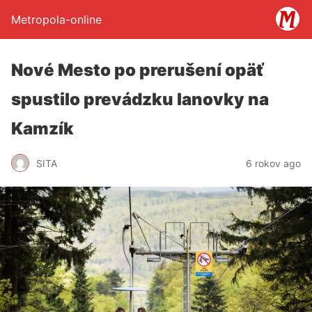
Metropola-online
Nové Mesto po prerušení opäť
spustilo prevádzku lanovky na
Kamzík
SITA
6 rokov ago