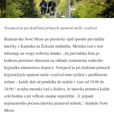
Verejnosť ju pri dodržaní prísnych opatrení môže využívať
Bratislavské Nové Mesto po prestávke opäť spustilo prevádzku
lanovky z Kamzíka na Železnú studničku. Mestská časť o tom
informuje na svojej webovej stránke. „Jej prevádzka bola po
krátkom prerušení obnovená na základe usmernenia vedúceho
hygienika ministerstva dopravy. Verejnosť ju pri dodržaní prísnych
hygienických opatrení môže využívať tento týždeň v predĺženom
režime – každý deň od pondelka do nedele v čase od 10:00 do
18:00,“ uvádza mestská časť a dodáva, že lanovka premáva každú
celú hodinu a pri veľkom záujme nepretržite. „V prípade
nepriaznivého počasia lanovka premávať nebude,“ doplnilo Nové
Mesto.