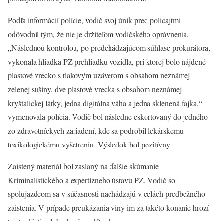
Podľa informácií polície, vodič svoj únik pred policajtmi
odôvodnil tým, že nie je držiteľom vodičského oprávnenia.
„Následnou kontrolou, po predchádzajúcom súhlase prokurátora,
vykonala hliadka PZ prehliadku vozidla, pri ktorej bolo nájdené
plastové vrecko s tlakovým uzáverom s obsahom neznámej
zelenej sušiny, dve plastové vrecka s obsahom neznámej
kryštalickej látky, jedna digitálna váha a jedna sklenená fajka,“
vymenovala polícia. Vodič bol následne eskortovaný do jedného
zo zdravotníckych zariadení, kde sa podrobil lekárskemu
toxikologickému vyšetreniu. Výsledok bol pozitívny.
Zaistený materiál bol zaslaný na ďalšie skúmanie
Kriminalistického a expertízneho ústavu PZ. Vodič so
spolujazdcom sa v súčasnosti nachádzajú v celách predbežného
zaistenia. V prípade preukázania viny im za takéto konanie hrozí