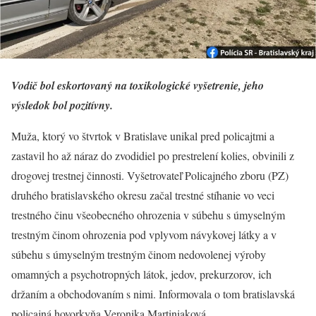
Vodič bol eskortovaný na toxikologické vyšetrenie, jeho
výsledok bol pozitívny.
Muža, ktorý vo štvrtok v Bratislave unikal pred policajtmi a
zastavil ho až náraz do zvodidiel po prestrelení kolies, obvinili z
drogovej trestnej činnosti. Vyšetrovateľ Policajného zboru (PZ)
druhého bratislavského okresu začal trestné stíhanie vo veci
trestného činu všeobecného ohrozenia v súbehu s úmyselným
trestným činom ohrozenia pod vplyvom návykovej látky a v
súbehu s úmyselným trestným činom nedovolenej výroby
omamných a psychotropných látok, jedov, prekurzorov, ich
držaním a obchodovaním s nimi. Informovala o tom bratislavská
policajná hovorkyňa Veronika Martiniaková.