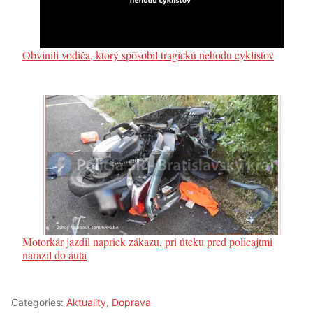
Obvinili vodiča, ktorý spôsobil tragickú nehodu cyklistov
Motorkár jazdil napriek zákazu, pri úteku pred policajtmi
narazil do auta
Categories:
Aktuality
,
Doprava