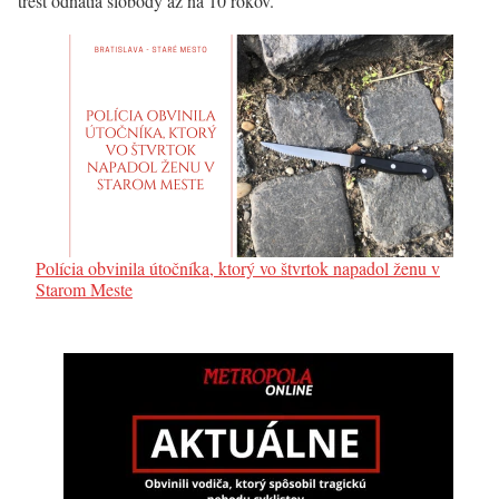
trest odňatia slobody až na 10 rokov.
Polícia obvinila útočníka, ktorý vo štvrtok napadol ženu v
Starom Meste