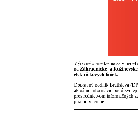
Výrazné obmedzenia sa v nedeľu
na
Záhradníckej a Ružinovskej
električkových liniek
.
Dopravný podnik Bratislava (D
aktuálne informácie budú zvere
prostredníctvom informačných z
priamo v teréne.