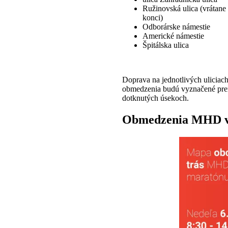
Ružinovská ulica (vrátane
konci)
Odborárske námestie
Americké námestie
Špitálska ulica
Doprava na jednotlivých ulicia
obmedzenia budú vyznačené pren
dotknutých úsekoch.
Obmedzenia MHD v n