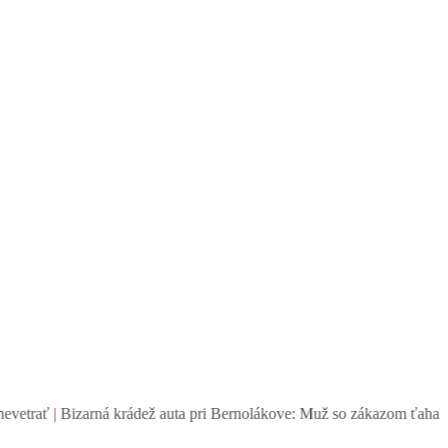
zarná krádež auta pri Bernolákove: Muž so zákazom ťahal ukradnutý S