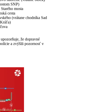
ostom SNP)
 Starého mosta
nská cesta
vského (vrátane chodníka Sad
 Kráľa)
čova
t upozorňuje, že dopravné
lície a zvýšili pozornosť v