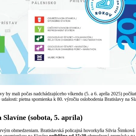
avy by mali počas nadchádzajúceho víkendu (5. a 6. apríla 2025) počít
dalosti: pietna spomienka k 80. výročiu oslobodenia Bratislavy na S
Slavíne (sobota, 5. apríla)
prvým obmedzeniam. Bratislavská policajná hovorkyňa Silvia Šimková
nou spomienkou na Slavíne
približne od 15:30
obmedzená premávka na u