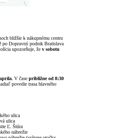
och bližšie k nákupnému centru
až po Dopravný podnik Bratislava
olícia upozorňuje, že
v sobotu
apríla
. V čase
približne od 8:30
kadiaľ povedie trasa hlavného
kého ulica
vá ulica
tie Ľ. Štúra
ského nábrežie
ovo nábrežie (vrátane otočky