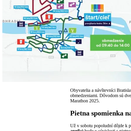
Obyvatelia a návštevníci Bratisl
obmedzeniami. Dôvodom sú dve u
Marathon 2025.
Pietna spomienka na 
Už v sobotu popoludní dôjde k 
apríla)
bude v súvislosti s piet