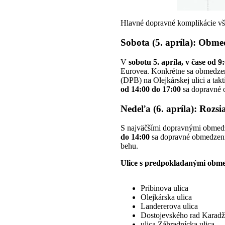
Hlavné dopravné komplikácie vš
Sobota (5. apríla): Obme
V
sobotu 5. apríla, v čase od 9
Eurovea. Konkrétne sa obmedzeni
(DPB) na Olejkárskej ulici a ta
od 14:00 do 17:00
sa dopravné
Nedeľa (6. apríla): Rozs
S najväčšími dopravnými obmedze
do 14:00
sa dopravné obmedzeni
behu.
Ulice s predpokladanými obme
Pribinova ulica
Olejkárska ulica
Landererova ulica
Dostojevského rad Karadž
ulica Záhradnícka ulica