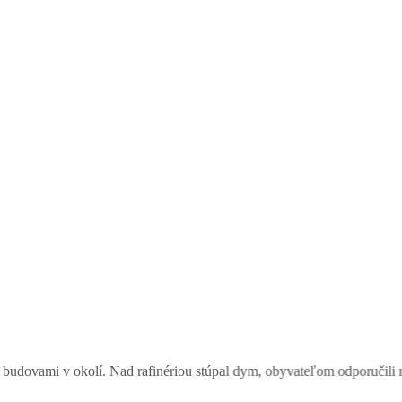
okolí. Nad rafinériou stúpal dym, obyvateľom odporučili nevetrať
|
Bi