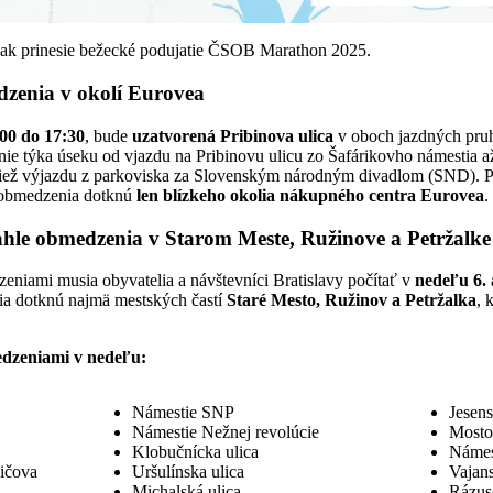
ak prinesie bežecké podujatie ČSOB Marathon 2025.
dzenia v okolí Eurovea
:00 do 17:30
, bude
uzatvorená Pribinova ulica
v oboch jazdných pruh
e týka úseku od vjazdu na Pribinovu ulicu zo Šafárikovho námestia 
ktiež výjazdu z parkoviska za Slovenským národným divadlom (SND). P
 obmedzenia dotknú
len blízkeho okolia nákupného centra Eurovea
.
iahle obmedzenia v Starom Meste, Ružinove a Petržalke
niami musia obyvatelia a návštevníci Bratislavy počítať v
nedeľu 6. 
a dotknú najmä mestských častí
Staré Mesto, Ružinov a Petržalka
, 
dzeniami v nedeľu:
Námestie SNP
Jesens
Námestie Nežnej revolúcie
Mosto
Klobučnícka ulica
Námes
ičova
Uršulínska ulica
Vajan
Michalská ulica
Rázus