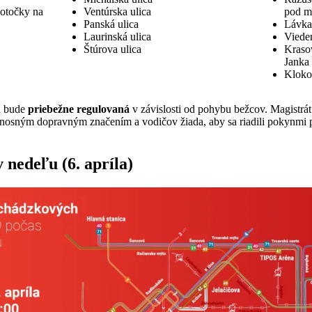
 otočky na
Ventúrska ulica
pod m
Panská ulica
Lávka
Laurinská ulica
Viede
Štúrova ulica
Kraso
Janka
Kloko
ch bude
priebežne regulovaná
v závislosti od pohybu bežcov. Magistrá
osným dopravným značením a vodičov žiada, aby sa riadili pokynmi po
edeľu (6. apríla)