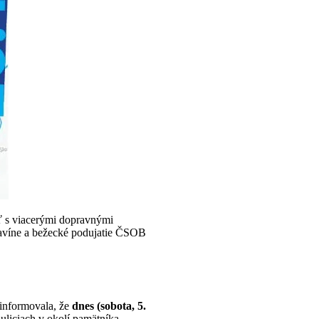
ať s viacerými dopravnými
lavíne a bežecké podujatie ČSOB
 informovala, že
dnes (sobota, 5.
liciach v okolí pamätníka.