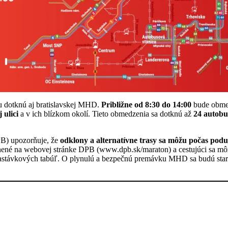
 dotknú aj bratislavskej MHD.
Približne od 8:30 do 14:00
bude obmed
 ulici
a v ich blízkom okolí. Tieto obmedzenia sa dotknú až
24 autobu
PB) upozorňuje, že
odklony a alternatívne trasy sa môžu počas podu
jnené na webovej stránke DPB (www.dpb.sk/maraton) a cestujúci sa mô
astávkových tabúľ. O plynulú a bezpečnú premávku MHD sa budú stara