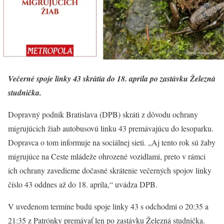
Večerné spoje linky 43 skrátia do 18. apríla po zastávku Železná
studnička.
Dopravný podnik Bratislava (DPB) skráti z dôvodu ochrany
migrujúcich žiab autobusovú linku 43 premávajúcu do lesoparku.
Dopravca o tom informuje na sociálnej sieti. „Aj tento rok sú žaby
migrujúce na Ceste mládeže ohrozené vozidlami, preto v rámci
ich ochrany zavedieme dočasné skrátenie večerných spojov linky
číslo 43 oddnes až do 18. apríla,“ uvádza DPB.
V uvedenom termíne budú spoje linky 43 s odchodmi o 20:35 a
21:35 z Patrónky premávať len po zastávku Železná studnička.