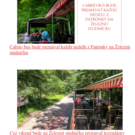
Cabrio bus bude premávať každú nedeľu z Patrónky na Železnú
studničku
Cez víkend bude na Železnú studničku premávať legendárny