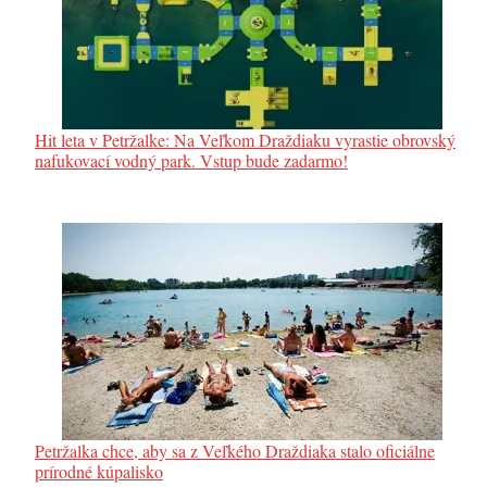
Hit leta v Petržalke: Na Veľkom Draždiaku vyrastie obrovský
nafukovací vodný park. Vstup bude zadarmo!
Petržalka chce, aby sa z Veľkého Draždiaka stalo oficiálne
prírodné kúpalisko