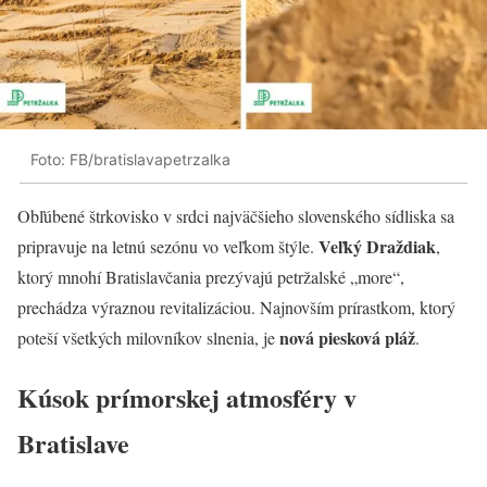
Foto: FB/bratislavapetrzalka
Obľúbené štrkovisko v srdci najväčšieho slovenského sídliska sa
Veľký Draždiak
pripravuje na letnú sezónu vo veľkom štýle.
,
ktorý mnohí Bratislavčania prezývajú petržalské „more“,
prechádza výraznou revitalizáciou. Najnovším prírastkom, ktorý
nová piesková pláž
poteší všetkých milovníkov slnenia, je
.
Kúsok prímorskej atmosféry v
Bratislave