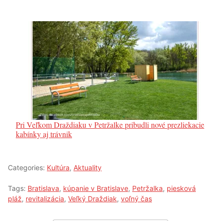
Pri Veľkom Draždiaku v Petržalke pribudli nové prezliekacie
kabínky aj trávnik
Categories:
Kultúra
,
Aktuality
Tags:
Bratislava
,
kúpanie v Bratislave
,
Petržalka
,
piesková
pláž
,
revitalizácia
,
Veľký Draždiak
,
voľný čas