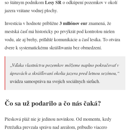
Lesy SR
so štátnym podnikom
o odkúpení pozemkov v okolí
jazera vrátane vodnej plochy.
3 miliónov eur
Investícia v hodnote približne
znamená, že
mestská časť má historicky po prvýkrát pod kontrolou nielen
vodu, ale aj brehy, priľahlé komunikácie a časť lesíka. To otvára
dvere k systematickému skrášľovaniu bez obmedzení.
„Vďaka vlastníctvu pozemkov môžeme naplno pokračovať v
úpravách a skrášľovaní okolia jazera pred letnou sezónou,“
uvádza samospráva na svojich sociálnych sieťach.
Čo sa už podarilo a čo nás čaká?
Piesková pláž nie je jedinou novinkou. Od momentu, kedy
Petržalka prevzala správu nad areálom, pribudlo viacero