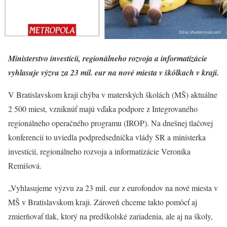
Ministerstvo investícií, regionálneho rozvoja a informatizácie
vyhlasuje výzvu za 23 mil. eur na nové miesta v škôlkach v kraji.
V Bratislavskom kraji chýba v materských školách (MŠ) aktuálne
2 500 miest, vzniknúť majú vďaka podpore z Integrovaného
regionálneho operačného programu (IROP). Na dnešnej tlačovej
konferencii to uviedla podpredsedníčka vlády SR a ministerka
investícií, regionálneho rozvoja a informatizácie Veronika
Remišová.
„Vyhlasujeme výzvu za 23 mil. eur z eurofondov na nové miesta v
MŠ v Bratislavskom kraji. Zároveň chceme takto pomôcť aj
zmierňovať tlak, ktorý na predškolské zariadenia, ale aj na školy,