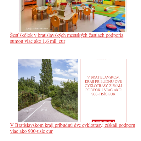
Šesť škôlok v bratislavských mestských častiach podporia
sumou viac ako 1,6 mil. eur
V Bratislavskom kraji pribudnú dve cyklotrasy, získali podporu
viac ako 900-tisíc eur