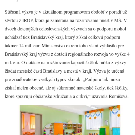
Súčasná výzva je v aktuálnom programovom období v poradí už
štvrtou z IROP, ktorá je zameraná na rozširovanie miest v MŠ. V
dvoch doterajších celoslovenských výzvach sa o podporu mohol
uchádzať tiež Bratislavský kraj, ktorý získal celkovú podporu
takmer 14 mil. eur. Ministerstvo okrem toho vlani vyhlásilo pre
Bratislavský kraj výzvu z dotácií regionálneho rozvoja vo výške 4
mil. eur. O dotácie na rozširovanie kapacít škôlok môžu z výzvy
žiadať mestské časti Bratislavy a mestá v kraji. Výzva je určená
pre zriaďovateľov všetkých typov škôlok. „Podporu tak môžu
získať nielen obecné, ale aj súkromné materské školy, tiež škôlky,
ktoré spravujú občianske združenia a cirkvi,“ uzavrela Remišová.