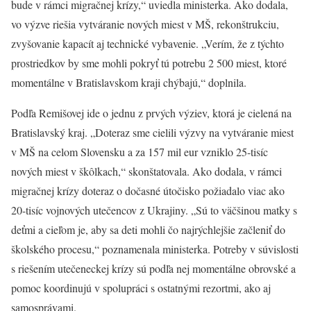
bude v rámci migračnej krízy,“ uviedla ministerka. Ako dodala,
vo výzve riešia vytváranie nových miest v MŠ, rekonštrukciu,
zvyšovanie kapacít aj technické vybavenie. „Verím, že z týchto
prostriedkov by sme mohli pokryť tú potrebu 2 500 miest, ktoré
momentálne v Bratislavskom kraji chýbajú,“ doplnila.
Podľa Remišovej ide o jednu z prvých výziev, ktorá je cielená na
Bratislavský kraj. „Doteraz sme cielili výzvy na vytváranie miest
v MŠ na celom Slovensku a za 157 mil eur vzniklo 25-tisíc
nových miest v škôlkach,“ skonštatovala. Ako dodala, v rámci
migračnej krízy doteraz o dočasné útočisko požiadalo viac ako
20-tisíc vojnových utečencov z Ukrajiny. „Sú to väčšinou matky s
deťmi a cieľom je, aby sa deti mohli čo najrýchlejšie začleniť do
školského procesu,“ poznamenala ministerka. Potreby v súvislosti
s riešením utečeneckej krízy sú podľa nej momentálne obrovské a
pomoc koordinujú v spolupráci s ostatnými rezortmi, ako aj
samosprávami.