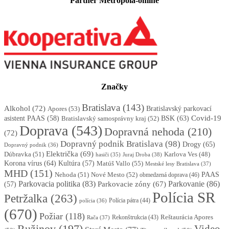
Partner Metropola-online
Značky
Bratislava
(143)
Alkohol
(72)
Apores
(53)
Bratislavský parkovací
BSK
(63)
Covid-19
asistent PAAS
(58)
Bratislavský samosprávny kraj
(52)
Doprava
(543)
Dopravná nehoda
(210)
(72)
Dopravný podnik Bratislava
(98)
Drogy
(65)
Dopravný podnik
(36)
Električka
(69)
Dúbravka
(51)
Karlova Ves
(48)
Juraj Droba
(38)
hasiči
(35)
Korona vírus
(64)
Kultúra
(57)
Matúš Vallo
(55)
Mestské lesy Bratislava
(37)
MHD
(151)
Nehoda
(51)
Nové Mesto
(52)
PAAS
obmedzená doprava
(46)
Parkovacia politika
(83)
Parkovanie
(86)
Parkovacie zóny
(67)
(57)
Polícia SR
Petržalka
(263)
Polícia pátra
(44)
polícia
(36)
(670)
Požiar
(118)
Reštaurácia Apores
Rekonštrukcia
(43)
Rača
(37)
Ružinov
(197)
Video