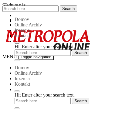
Skip
Sledujte nás
Search
Search
to
for:
content
Domov
Online Archív
Inzercia
Kontakt
Hit Enter after your search text.
Metropola-
MENU
Toggle navigation
online
Domov
Online Archív
Inzercia
Kontakt
Hit Enter after your search text.