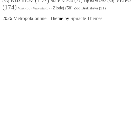
Staré Mesto
(77)
(53)
Tip na víkend
(50)
(174)
Zlodej
(58)
Zoo Bratislava
(51)
Vlak
(36)
Vrakuňa
(37)
2026
Metropola-online
| Theme by
Spiracle Themes