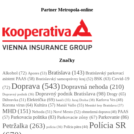
Partner Metropola-online
Značky
Bratislava
(143)
Alkohol
(72)
Apores
(53)
Bratislavský parkovací
BSK
(63)
Covid-19
asistent PAAS
(58)
Bratislavský samosprávny kraj
(52)
Doprava
(543)
Dopravná nehoda
(210)
(72)
Dopravný podnik Bratislava
(98)
Drogy
(65)
Dopravný podnik
(36)
Električka
(69)
Dúbravka
(51)
Karlova Ves
(48)
Juraj Droba
(38)
hasiči
(35)
Korona vírus
(64)
Kultúra
(57)
Matúš Vallo
(55)
Mestské lesy Bratislava
(37)
MHD
(151)
Nehoda
(51)
Nové Mesto
(52)
PAAS
obmedzená doprava
(46)
Parkovacia politika
(83)
Parkovanie
(86)
Parkovacie zóny
(67)
(57)
Polícia SR
Petržalka
(263)
Polícia pátra
(44)
polícia
(36)