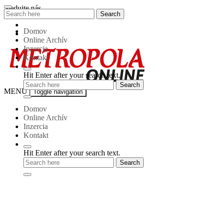
Skip
Sledujte nás
Search
Search
to
for:
content
Domov
Online Archív
Inzercia
Kontakt
Hit Enter after your search text.
Metropola-
MENU
Toggle navigation
online
Domov
Online Archív
Inzercia
Kontakt
Hit Enter after your search text.