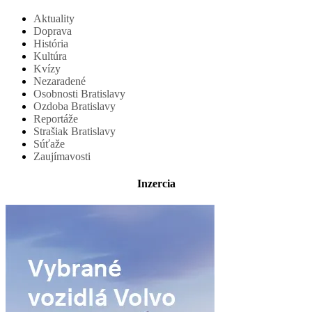
Aktuality
Doprava
História
Kultúra
Kvízy
Nezaradené
Osobnosti Bratislavy
Ozdoba Bratislavy
Reportáže
Strašiak Bratislavy
Súťaže
Zaujímavosti
Inzercia