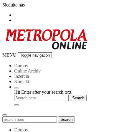
Skip
Sledujte nás
to
content
Metropola-
MENU
Toggle navigation
online
Domov
Online Archív
Inzercia
Kontakt
Hit Enter after your search text.
Search
Search
for:
Domov