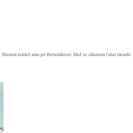
ádež auta pri Bernolákove: Muž so zákazom ťahal ukradnutý Seat, šo