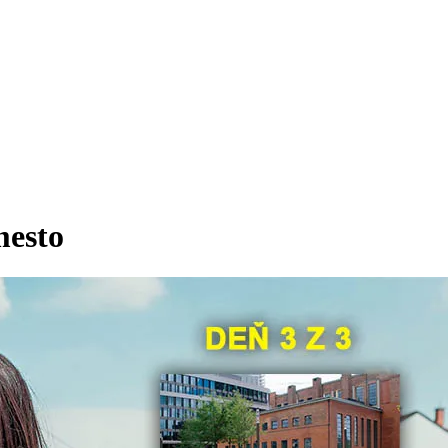
Bizarná kr
mesto