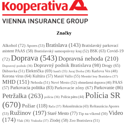
Značky
Bratislava
(143)
Alkohol
(72)
Apores
(53)
Bratislavský parkovací
BSK
(63)
Covid-19
asistent PAAS
(58)
Bratislavský samosprávny kraj
(52)
Doprava
(543)
Dopravná nehoda
(210)
(72)
Dopravný podnik Bratislava
(98)
Drogy
(65)
Dopravný podnik
(36)
Električka
(69)
Dúbravka
(51)
Karlova Ves
(48)
Juraj Droba
(38)
hasiči
(35)
Korona vírus
(64)
Kultúra
(57)
Matúš Vallo
(55)
Mestské lesy Bratislava
(37)
MHD
(151)
Nehoda
(51)
Nové Mesto
(52)
PAAS
obmedzená doprava
(46)
Parkovacia politika
(83)
Parkovanie
(86)
Parkovacie zóny
(67)
(57)
Polícia SR
Petržalka
(263)
Polícia pátra
(44)
polícia
(36)
(670)
Požiar
(118)
Reštaurácia Apores
Rekonštrukcia
(43)
Rača
(37)
Ružinov
(197)
Video
Staré Mesto
(77)
(53)
Tip na víkend
(50)
(174)
Zlodej
(58)
Zoo Bratislava
(51)
Vlak
(36)
Vrakuňa
(37)