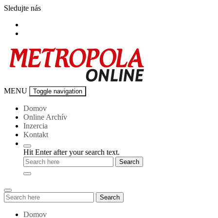
Skip
Sledujte nás
to
content
Metropola-
MENU
Toggle navigation
online
Domov
Online Archív
Inzercia
Kontakt
Hit Enter after your search text.
Search
Search
for:
Domov