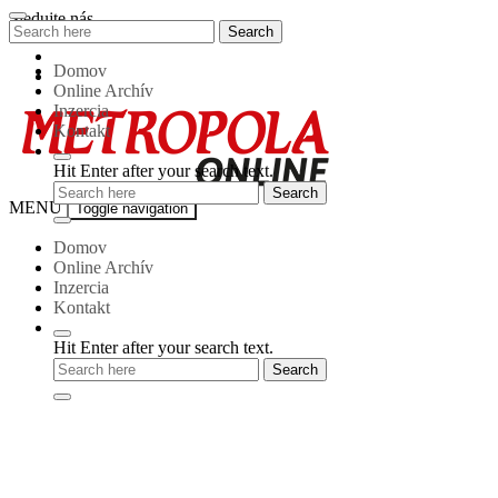
Skip
Sledujte nás
Search
Search
to
for:
content
Domov
Online Archív
Inzercia
Kontakt
Hit Enter after your search text.
Metropola-
MENU
Toggle navigation
online
Domov
Online Archív
Inzercia
Kontakt
Hit Enter after your search text.