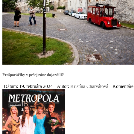
Prešporáčiky v pešej zóne dojazdili?
Dátum: 19. februára 2024
Autor:
Kristína Charvátová
Komentáre