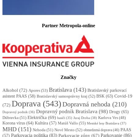
Partner Metropola-online
Značky
Bratislava
(143)
Alkohol
(72)
Apores
(53)
Bratislavský parkovací
BSK
(63)
Covid-19
asistent PAAS
(58)
Bratislavský samosprávny kraj
(52)
Doprava
(543)
Dopravná nehoda
(210)
(72)
Dopravný podnik Bratislava
(98)
Drogy
(65)
Dopravný podnik
(36)
Električka
(69)
Dúbravka
(51)
Karlova Ves
(48)
Juraj Droba
(38)
hasiči
(35)
Korona vírus
(64)
Kultúra
(57)
Matúš Vallo
(55)
Mestské lesy Bratislava
(37)
MHD
(151)
Nehoda
(51)
Nové Mesto
(52)
PAAS
obmedzená doprava
(46)
Parkovacia politika
(83)
Parkovanie
(86)
Parkovacie zóny
(67)
(57)