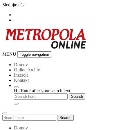
Skip
Sledujte nás
to
content
Metropola-
MENU
Toggle navigation
online
Domov
Online Archív
Inzercia
Kontakt
Hit Enter after your search text.
Search
Search
for:
Domov