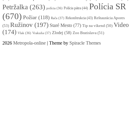
Polícia SR
Petržalka
(263)
Polícia pátra
(44)
polícia
(36)
(670)
Požiar
(118)
Reštaurácia Apores
Rekonštrukcia
(43)
Rača
(37)
Ružinov
(197)
Video
Staré Mesto
(77)
(53)
Tip na víkend
(50)
(174)
Zlodej
(58)
Zoo Bratislava
(51)
Vlak
(36)
Vrakuňa
(37)
2026
Metropola-online
| Theme by
Spiracle Themes