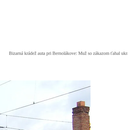
ná krádež auta pri Bernolákove: Muž so zákazom ťahal ukradnutý Seat