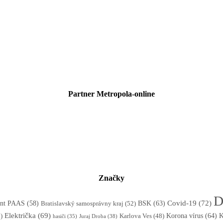
Partner Metropola-online
Značky
D
BSK
(63)
Covid-19
(72)
tent PAAS
(58)
Bratislavský samosprávny kraj
(52)
Električka
(69)
Korona vírus
(64)
)
K
Karlova Ves
(48)
Juraj Droba
(38)
hasiči
(35)