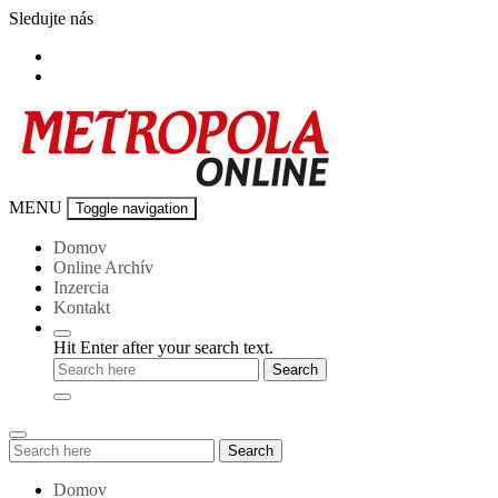
Skip
Sledujte nás
to
content
Metropola-
MENU
Toggle navigation
online
Domov
Online Archív
Inzercia
Kontakt
Hit Enter after your search text.
Search
Search
for:
Domov