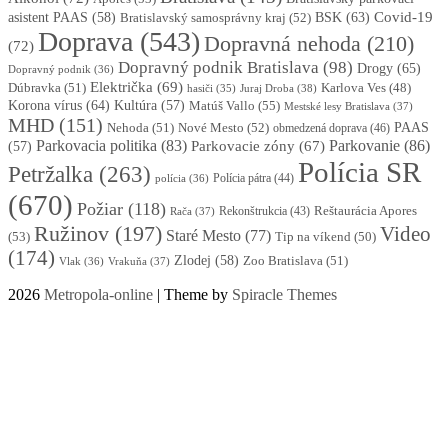
BSK
(63)
Covid-19
asistent PAAS
(58)
Bratislavský samosprávny kraj
(52)
Doprava
(543)
Dopravná nehoda
(210)
(72)
Dopravný podnik Bratislava
(98)
Drogy
(65)
Dopravný podnik
(36)
Električka
(69)
Dúbravka
(51)
Karlova Ves
(48)
Juraj Droba
(38)
hasiči
(35)
Korona vírus
(64)
Kultúra
(57)
Matúš Vallo
(55)
Mestské lesy Bratislava
(37)
MHD
(151)
Nehoda
(51)
Nové Mesto
(52)
PAAS
obmedzená doprava
(46)
Parkovacia politika
(83)
Parkovanie
(86)
Parkovacie zóny
(67)
(57)
Polícia SR
Petržalka
(263)
Polícia pátra
(44)
polícia
(36)
(670)
Požiar
(118)
Reštaurácia Apores
Rekonštrukcia
(43)
Rača
(37)
Ružinov
(197)
Video
Staré Mesto
(77)
(53)
Tip na víkend
(50)
(174)
Zlodej
(58)
Zoo Bratislava
(51)
Vlak
(36)
Vrakuňa
(37)
2026
Metropola-online
| Theme by
Spiracle Themes