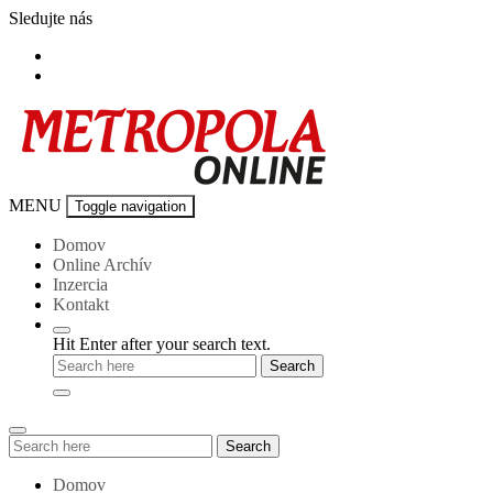
Skip
Sledujte nás
to
content
Metropola-
MENU
Toggle navigation
online
Domov
Online Archív
Inzercia
Kontakt
Hit Enter after your search text.
Search
Search
for:
Domov