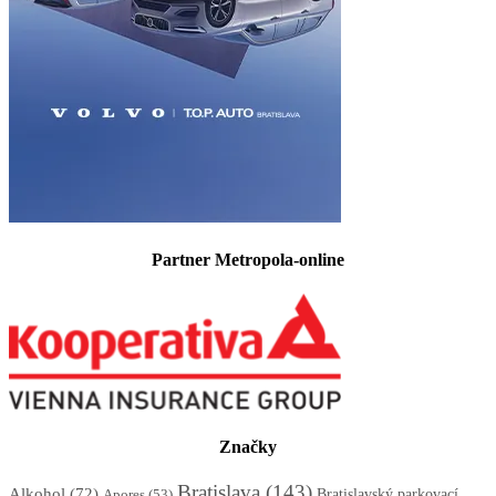
Partner Metropola-online
Značky
Bratislava
(143)
Alkohol
(72)
Apores
(53)
Bratislavský parkovací