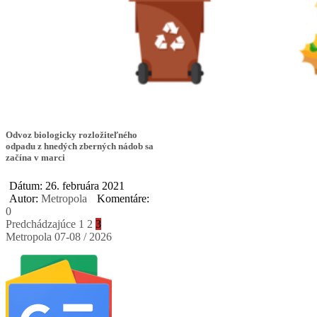
Odvoz biologicky rozložiteľného
odpadu z hnedých zberných nádob sa
začína v marci
Dátum: 26. februára 2021
Autor:
Metropola
Komentáre:
0
Stránkovanie
Predchádzajúce
1
2
3
Metropola 07-08 / 2026
príspevkov