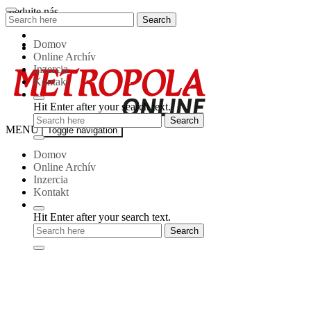
Skip
Sledujte nás
Search
Search
to
for:
content
Domov
Online Archív
Inzercia
Kontakt
Hit Enter after your search text.
Metropola-
MENU
Toggle navigation
online
Domov
Online Archív
Inzercia
Kontakt
Hit Enter after your search text.