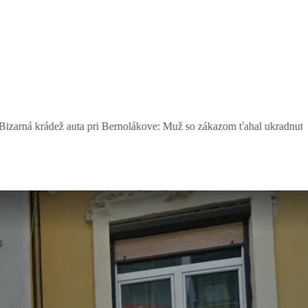
a pri Bernolákove: Muž so zákazom ťahal ukradnutý Seat, šoféroval h