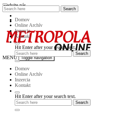
Skip
Sledujte nás
Search
Search
to
for:
content
Domov
Online Archív
Inzercia
Kontakt
Hit Enter after your search text.
Metropola-
MENU
Toggle navigation
online
Domov
Online Archív
Inzercia
Kontakt
Hit Enter after your search text.