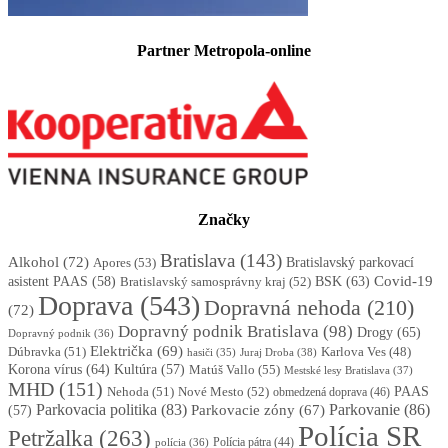
Partner Metropola-online
Značky
Bratislava
(143)
Alkohol
(72)
Apores
(53)
Bratislavský parkovací
BSK
(63)
Covid-19
asistent PAAS
(58)
Bratislavský samosprávny kraj
(52)
Doprava
(543)
Dopravná nehoda
(210)
(72)
Dopravný podnik Bratislava
(98)
Drogy
(65)
Dopravný podnik
(36)
Električka
(69)
Dúbravka
(51)
Karlova Ves
(48)
Juraj Droba
(38)
hasiči
(35)
Korona vírus
(64)
Kultúra
(57)
Matúš Vallo
(55)
Mestské lesy Bratislava
(37)
MHD
(151)
Nehoda
(51)
Nové Mesto
(52)
PAAS
obmedzená doprava
(46)
Parkovacia politika
(83)
Parkovanie
(86)
Parkovacie zóny
(67)
(57)
Polícia SR
Petržalka
(263)
Polícia pátra
(44)
polícia
(36)