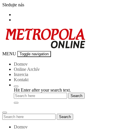
Skip
Sledujte nás
to
content
Metropola-
MENU
Toggle navigation
online
Domov
Online Archív
Inzercia
Kontakt
Hit Enter after your search text.
Search
Search
for:
Domov