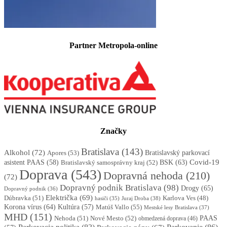
Partner Metropola-online
Značky
Bratislava
(143)
Alkohol
(72)
Apores
(53)
Bratislavský parkovací
BSK
(63)
Covid-19
asistent PAAS
(58)
Bratislavský samosprávny kraj
(52)
Doprava
(543)
Dopravná nehoda
(210)
(72)
Dopravný podnik Bratislava
(98)
Drogy
(65)
Dopravný podnik
(36)
Električka
(69)
Dúbravka
(51)
Karlova Ves
(48)
Juraj Droba
(38)
hasiči
(35)
Korona vírus
(64)
Kultúra
(57)
Matúš Vallo
(55)
Mestské lesy Bratislava
(37)
MHD
(151)
Nehoda
(51)
Nové Mesto
(52)
PAAS
obmedzená doprava
(46)