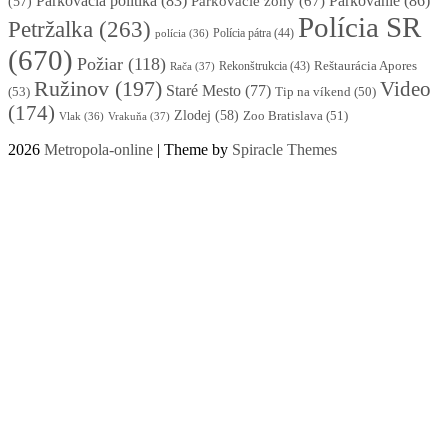
Parkovacia politika
(83)
Parkovanie
(86)
Parkovacie zóny
(67)
(57)
Polícia SR
Petržalka
(263)
Polícia pátra
(44)
polícia
(36)
(670)
Požiar
(118)
Reštaurácia Apores
Rekonštrukcia
(43)
Rača
(37)
Ružinov
(197)
Video
Staré Mesto
(77)
(53)
Tip na víkend
(50)
(174)
Zlodej
(58)
Zoo Bratislava
(51)
Vlak
(36)
Vrakuňa
(37)
2026
Metropola-online
| Theme by
Spiracle Themes