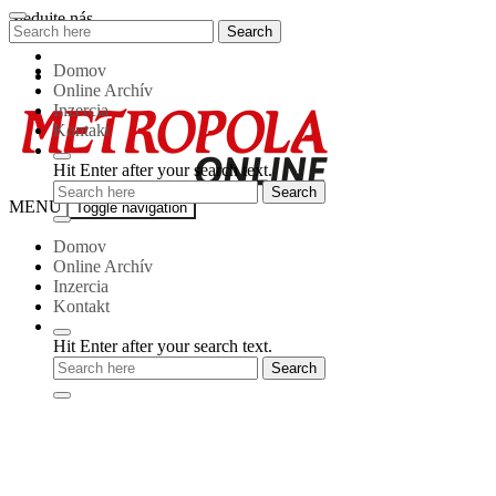
Skip
Sledujte nás
Search
Search
to
for:
content
Domov
Online Archív
Inzercia
Kontakt
Hit Enter after your search text.
Metropola-
MENU
Toggle navigation
online
Domov
Online Archív
Inzercia
Kontakt
Hit Enter after your search text.