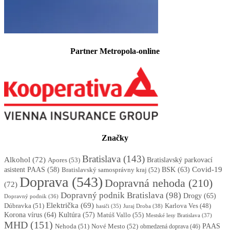
Partner Metropola-online
Značky
Bratislava
(143)
Alkohol
(72)
Apores
(53)
Bratislavský parkovací
BSK
(63)
Covid-19
asistent PAAS
(58)
Bratislavský samosprávny kraj
(52)
Doprava
(543)
Dopravná nehoda
(210)
(72)
Dopravný podnik Bratislava
(98)
Drogy
(65)
Dopravný podnik
(36)
Električka
(69)
Dúbravka
(51)
Karlova Ves
(48)
Juraj Droba
(38)
hasiči
(35)
Korona vírus
(64)
Kultúra
(57)
Matúš Vallo
(55)
Mestské lesy Bratislava
(37)
MHD
(151)
Nehoda
(51)
Nové Mesto
(52)
PAAS
obmedzená doprava
(46)