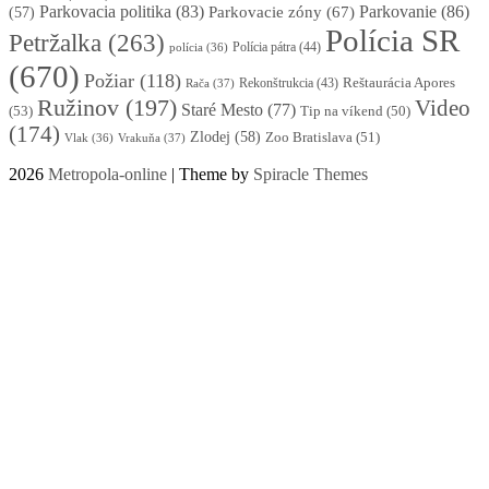
Parkovacia politika
(83)
Parkovanie
(86)
Parkovacie zóny
(67)
(57)
Polícia SR
Petržalka
(263)
Polícia pátra
(44)
polícia
(36)
(670)
Požiar
(118)
Reštaurácia Apores
Rekonštrukcia
(43)
Rača
(37)
Ružinov
(197)
Video
Staré Mesto
(77)
(53)
Tip na víkend
(50)
(174)
Zlodej
(58)
Zoo Bratislava
(51)
Vlak
(36)
Vrakuňa
(37)
2026
Metropola-online
| Theme by
Spiracle Themes