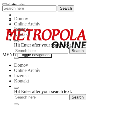
Skip
Sledujte nás
Search
Search
to
for:
content
Domov
Online Archív
Inzercia
Kontakt
Hit Enter after your search text.
Metropola-
MENU
Toggle navigation
online
Domov
Online Archív
Inzercia
Kontakt
Hit Enter after your search text.