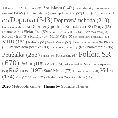
Bratislava
(143)
Alkohol
(72)
Apores
(53)
Bratislavský parkovací
BSK
(63)
Covid-19
asistent PAAS
(58)
Bratislavský samosprávny kraj
(52)
Doprava
(543)
Dopravná nehoda
(210)
(72)
Dopravný podnik Bratislava
(98)
Drogy
(65)
Dopravný podnik
(36)
Električka
(69)
Dúbravka
(51)
Karlova Ves
(48)
Juraj Droba
(38)
hasiči
(35)
Korona vírus
(64)
Kultúra
(57)
Matúš Vallo
(55)
Mestské lesy Bratislava
(37)
MHD
(151)
Nehoda
(51)
Nové Mesto
(52)
PAAS
obmedzená doprava
(46)
Parkovacia politika
(83)
Parkovanie
(86)
Parkovacie zóny
(67)
(57)
Polícia SR
Petržalka
(263)
Polícia pátra
(44)
polícia
(36)
(670)
Požiar
(118)
Reštaurácia Apores
Rekonštrukcia
(43)
Rača
(37)
Ružinov
(197)
Video
Staré Mesto
(77)
(53)
Tip na víkend
(50)
(174)
Zlodej
(58)
Zoo Bratislava
(51)
Vlak
(36)
Vrakuňa
(37)
2026
Metropola-online
| Theme by
Spiracle Themes