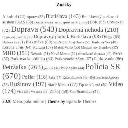
Značky
Bratislava
(143)
Alkohol
(72)
Apores
(53)
Bratislavský parkovací
BSK
(63)
Covid-19
asistent PAAS
(58)
Bratislavský samosprávny kraj
(52)
Doprava
(543)
Dopravná nehoda
(210)
(72)
Dopravný podnik Bratislava
(98)
Drogy
(65)
Dopravný podnik
(36)
Električka
(69)
Dúbravka
(51)
Karlova Ves
(48)
Juraj Droba
(38)
hasiči
(35)
Korona vírus
(64)
Kultúra
(57)
Matúš Vallo
(55)
Mestské lesy Bratislava
(37)
MHD
(151)
Nehoda
(51)
Nové Mesto
(52)
PAAS
obmedzená doprava
(46)
Parkovacia politika
(83)
Parkovanie
(86)
Parkovacie zóny
(67)
(57)
Polícia SR
Petržalka
(263)
Polícia pátra
(44)
polícia
(36)
(670)
Požiar
(118)
Reštaurácia Apores
Rekonštrukcia
(43)
Rača
(37)
Ružinov
(197)
Video
Staré Mesto
(77)
(53)
Tip na víkend
(50)
(174)
Zlodej
(58)
Zoo Bratislava
(51)
Vlak
(36)
Vrakuňa
(37)
2026
Metropola-online
| Theme by
Spiracle Themes