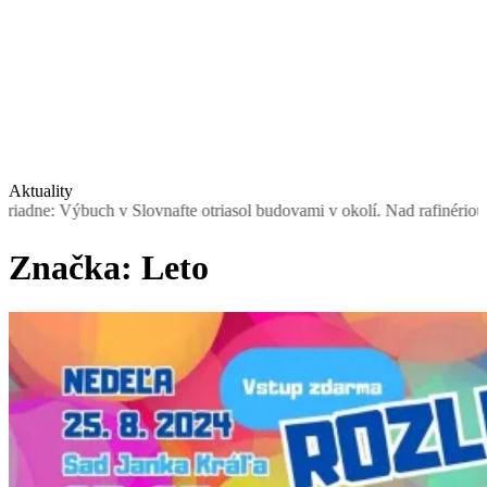
Aktuality
ovnafte otriasol budovami v okolí. Nad rafinériou stúpal dym, obyva
Značka:
Leto