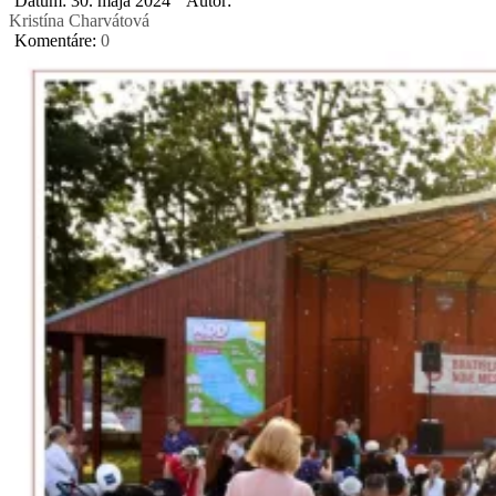
Dátum: 30. mája 2024
Autor:
Kristína Charvátová
Komentáre:
0