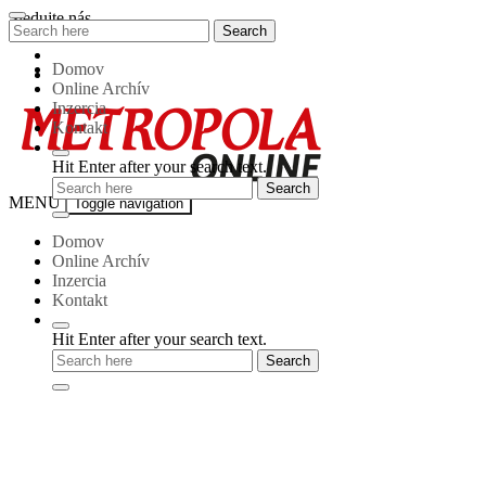
Skip
Sledujte nás
Search
Search
to
for:
content
Domov
Online Archív
Inzercia
Kontakt
Hit Enter after your search text.
Metropola-
MENU
Toggle navigation
online
Domov
Online Archív
Inzercia
Kontakt
Hit Enter after your search text.