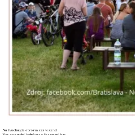
Na Kuchajde otvoria cez víkend
Novomestské kultúrne a športové leto