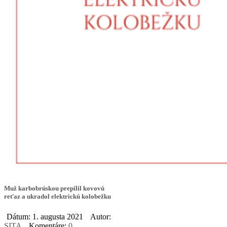
Muž karbobrúskou prepílil kovovú
reťaz a ukradol elektrickú kolobežku
Dátum: 1. augusta 2021
Autor:
SITA
Komentáre:
0