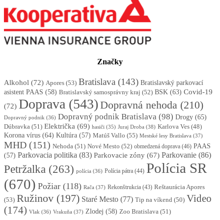
Značky
Bratislava
(143)
Alkohol
(72)
Apores
(53)
Bratislavský parkovací
BSK
(63)
Covid-19
asistent PAAS
(58)
Bratislavský samosprávny kraj
(52)
Doprava
(543)
Dopravná nehoda
(210)
(72)
Dopravný podnik Bratislava
(98)
Drogy
(65)
Dopravný podnik
(36)
Električka
(69)
Dúbravka
(51)
Karlova Ves
(48)
Juraj Droba
(38)
hasiči
(35)
Korona vírus
(64)
Kultúra
(57)
Matúš Vallo
(55)
Mestské lesy Bratislava
(37)
MHD
(151)
Nehoda
(51)
Nové Mesto
(52)
PAAS
obmedzená doprava
(46)
Parkovacia politika
(83)
Parkovanie
(86)
Parkovacie zóny
(67)
(57)
Polícia SR
Petržalka
(263)
Polícia pátra
(44)
polícia
(36)
(670)
Požiar
(118)
Reštaurácia Apores
Rekonštrukcia
(43)
Rača
(37)
Ružinov
(197)
Video
Staré Mesto
(77)
(53)
Tip na víkend
(50)
(174)
Zlodej
(58)
Zoo Bratislava
(51)
Vlak
(36)
Vrakuňa
(37)