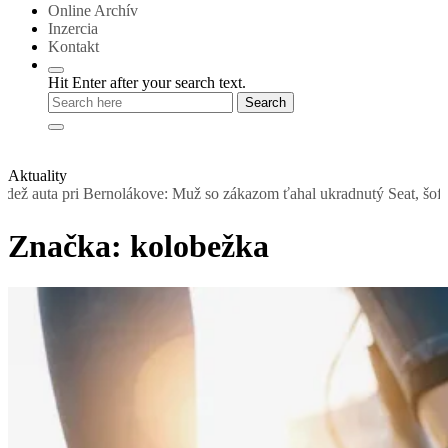
Online Archív
Inzercia
Kontakt
Hit Enter after your search text.
Aktuality
rnolákove: Muž so zákazom ťahal ukradnutý Seat, šoféroval ho muž be
Značka:
kolobežka