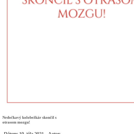
Nedočkavý kolobežkár skončil s
otrasom mozgu!
Dátum: 19. júla 2021
Autor: