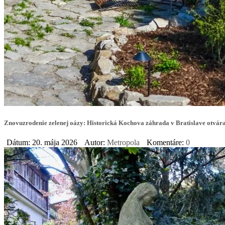
Znovuzrodenie zelenej oázy: Historická Kochova záhrada v Bratislave otvára
Dátum: 20. mája 2026
Autor:
Metropola
Komentáre:
0