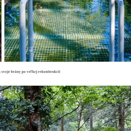
 svoje brány po veľkej rekonštrukcii