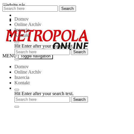
Skip
Sledujte nás
Search
Search
to
for:
content
Domov
Online Archív
Inzercia
Kontakt
Hit Enter after your search text.
Metropola-
MENU
Toggle navigation
online
Domov
Online Archív
Inzercia
Kontakt
Hit Enter after your search text.