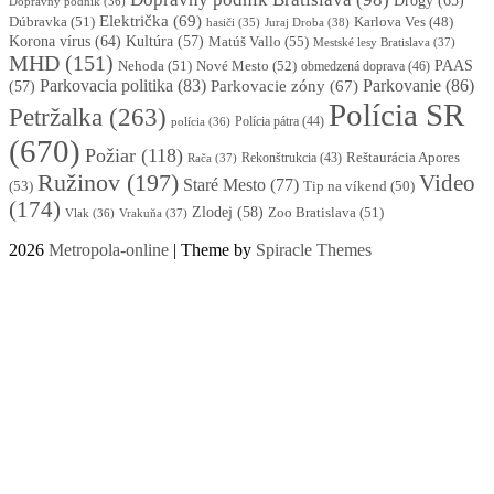
Drogy
(65)
Dopravný podnik
(36)
Električka
(69)
Dúbravka
(51)
Karlova Ves
(48)
Juraj Droba
(38)
hasiči
(35)
Korona vírus
(64)
Kultúra
(57)
Matúš Vallo
(55)
Mestské lesy Bratislava
(37)
MHD
(151)
Nehoda
(51)
Nové Mesto
(52)
PAAS
obmedzená doprava
(46)
Parkovacia politika
(83)
Parkovanie
(86)
Parkovacie zóny
(67)
(57)
Polícia SR
Petržalka
(263)
Polícia pátra
(44)
polícia
(36)
(670)
Požiar
(118)
Reštaurácia Apores
Rekonštrukcia
(43)
Rača
(37)
Ružinov
(197)
Video
Staré Mesto
(77)
(53)
Tip na víkend
(50)
(174)
Zlodej
(58)
Zoo Bratislava
(51)
Vlak
(36)
Vrakuňa
(37)
2026
Metropola-online
| Theme by
Spiracle Themes