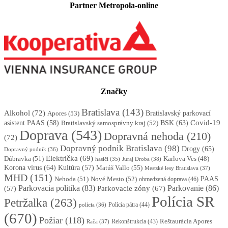
Partner Metropola-online
Značky
Bratislava
(143)
Alkohol
(72)
Apores
(53)
Bratislavský parkovací
BSK
(63)
Covid-19
asistent PAAS
(58)
Bratislavský samosprávny kraj
(52)
Doprava
(543)
Dopravná nehoda
(210)
(72)
Dopravný podnik Bratislava
(98)
Drogy
(65)
Dopravný podnik
(36)
Električka
(69)
Dúbravka
(51)
Karlova Ves
(48)
Juraj Droba
(38)
hasiči
(35)
Korona vírus
(64)
Kultúra
(57)
Matúš Vallo
(55)
Mestské lesy Bratislava
(37)
MHD
(151)
Nehoda
(51)
Nové Mesto
(52)
PAAS
obmedzená doprava
(46)
Parkovacia politika
(83)
Parkovanie
(86)
Parkovacie zóny
(67)
(57)
Polícia SR
Petržalka
(263)
Polícia pátra
(44)
polícia
(36)
(670)
Požiar
(118)
Reštaurácia Apores
Rekonštrukcia
(43)
Rača
(37)