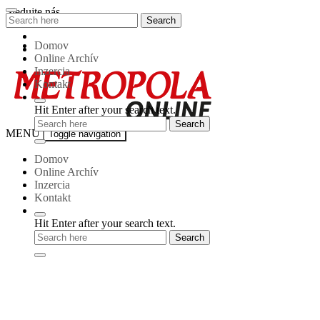
Skip
Sledujte nás
Search
Search
to
for:
content
Domov
Online Archív
Inzercia
Kontakt
Hit Enter after your search text.
Metropola-
MENU
Toggle navigation
online
Domov
Online Archív
Inzercia
Kontakt
Hit Enter after your search text.