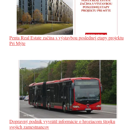
Penta Real Estate začína s výstavbou poslednej etapy projektu
Pri Mýte
Dopravný podnik vyvrátil informácie o hroziacom štrajku
svojich zamestnancov