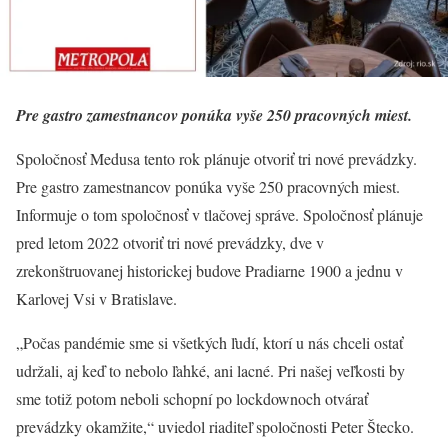
Pre gastro zamestnancov ponúka vyše 250 pracovných miest.
Spoločnosť Medusa tento rok plánuje otvoriť tri nové prevádzky.
Pre gastro zamestnancov ponúka vyše 250 pracovných miest.
Informuje o tom spoločnosť v tlačovej správe. Spoločnosť plánuje
pred letom 2022 otvoriť tri nové prevádzky, dve v
zrekonštruovanej historickej budove Pradiarne 1900 a jednu v
Karlovej Vsi v Bratislave.
„Počas pandémie sme si všetkých ľudí, ktorí u nás chceli ostať
udržali, aj keď to nebolo ľahké, ani lacné. Pri našej veľkosti by
sme totiž potom neboli schopní po lockdownoch otvárať
prevádzky okamžite,“ uviedol riaditeľ spoločnosti Peter Štecko.