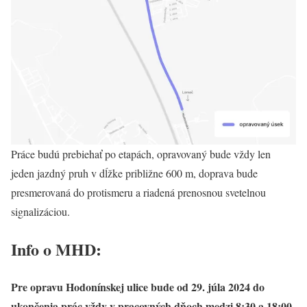
Práce budú prebiehať po etapách, opravovaný bude vždy len
jeden jazdný pruh v dĺžke približne 600 m, doprava bude
presmerovaná do protismeru a riadená prenosnou svetelnou
signalizáciou.
Info o MHD:
Pre opravu Hodonínskej ulice bude od 29. júla 2024 do
ukončenia prác vždy v pracovných dňoch medzi 8:30 a 18:00