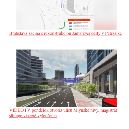
Bratislava začína s rekonštrukciou Jantárovej cesty v Petržalke
VIDEO | V pondelok otvoria ulicu Mlynské nivy, magistrát
sľubuje viaceré vylepšenia