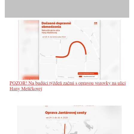
POZOR! Na budúci týždeň začnú s opravou vozovky na ulici
Hany Meličkovej