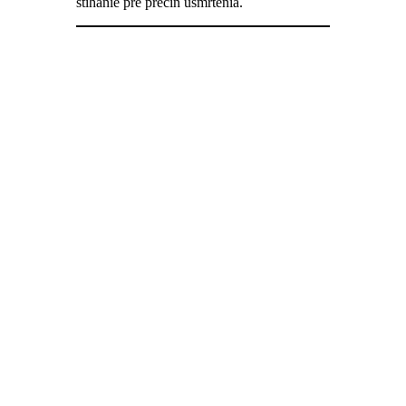
stíhanie pre prečin usmrtenia.