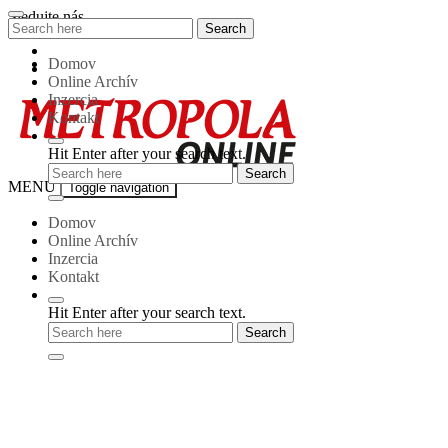
Skip
Sledujte nás
Search
Search
to
for:
content
Domov
Online Archív
Inzercia
Kontakt
Hit Enter after your search text.
Metropola-
MENU
Toggle navigation
online
Domov
Online Archív
Inzercia
Kontakt
Hit Enter after your search text.