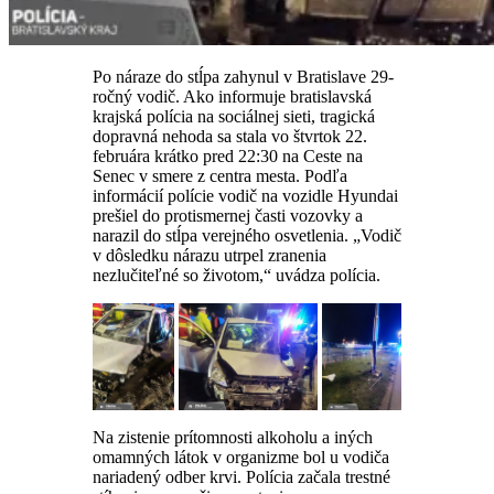
Po náraze do stĺpa zahynul v Bratislave 29-
ročný vodič. Ako informuje bratislavská
krajská polícia na sociálnej sieti, tragická
dopravná nehoda sa stala vo štvrtok 22.
februára krátko pred 22:30 na Ceste na
Senec v smere z centra mesta. Podľa
informácií polície vodič na vozidle Hyundai
prešiel do protismernej časti vozovky a
narazil do stĺpa verejného osvetlenia. „Vodič
v dôsledku nárazu utrpel zranenia
nezlučiteľné so životom,“ uvádza polícia.
Na zistenie prítomnosti alkoholu a iných
omamných látok v organizme bol u vodiča
nariadený odber krvi. Polícia začala trestné