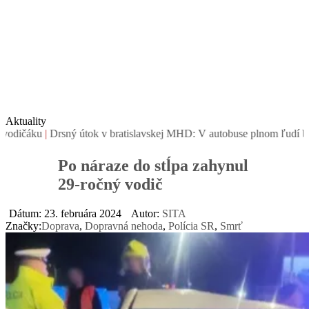
Aktuality
u
|
Drsný útok v bratislavskej MHD: V autobuse plnom ľudí bezdôvodne
Po náraze do stĺpa zahynul
29-ročný vodič
Dátum: 23. februára 2024
Autor:
SITA
Značky:
Doprava
,
Dopravná nehoda
,
Polícia SR
,
Smrť