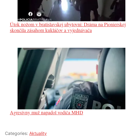
Útok nožom v bratislavskej ubytovni: Dráma na Pionierskej
skončila zásahom kukláčov a vyjednávača
Agresívny muž napadol vodiča MHD
Categories:
Aktuality