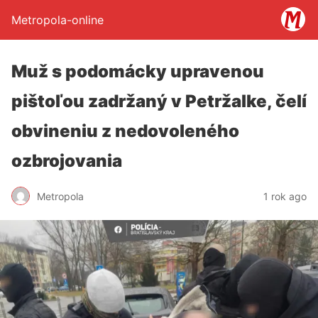
Metropola-online
Muž s podomácky upravenou
pištoľou zadržaný v Petržalke, čelí
obvineniu z nedovoleného
ozbrojovania
Metropola
1 rok ago