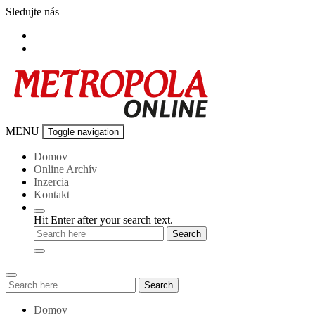
Skip
Sledujte nás
to
content
Metropola-
MENU
Toggle navigation
online
Domov
Online Archív
Inzercia
Kontakt
Hit Enter after your search text.
Search
Search
for:
Domov