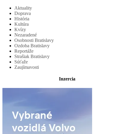
Aktuality
Doprava
História
Kultúra
Kvízy
Nezaradené
Osobnosti Bratislavy
Ozdoba Bratislavy
Reportáže
Strašiak Bratislavy
Súťaže
Zaujímavosti
Inzercia