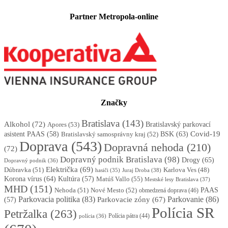
Partner Metropola-online
Značky
Bratislava
(143)
Alkohol
(72)
Apores
(53)
Bratislavský parkovací
BSK
(63)
Covid-19
asistent PAAS
(58)
Bratislavský samosprávny kraj
(52)
Doprava
(543)
Dopravná nehoda
(210)
(72)
Dopravný podnik Bratislava
(98)
Drogy
(65)
Dopravný podnik
(36)
Električka
(69)
Dúbravka
(51)
Karlova Ves
(48)
Juraj Droba
(38)
hasiči
(35)
Korona vírus
(64)
Kultúra
(57)
Matúš Vallo
(55)
Mestské lesy Bratislava
(37)
MHD
(151)
Nehoda
(51)
Nové Mesto
(52)
PAAS
obmedzená doprava
(46)
Parkovacia politika
(83)
Parkovanie
(86)
Parkovacie zóny
(67)
(57)
Polícia SR
Petržalka
(263)
Polícia pátra
(44)
polícia
(36)